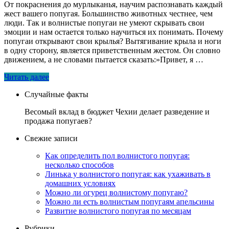
От покраснения до мурлыканья, научим распознавать каждый
жест вашего попугая. Большинство животных честнее, чем
люди. Так и волнистые попугаи не умеют скрывать свои
эмоции и нам остается только научиться их понимать. Почему
попугаи открывают свои крылья? Вытягивание крыла и ноги
в одну сторону, является приветственным жестом. Он словно
движением, а не словами пытается сказать:»Привет, я …
Читать далее
Случайные факты
Весомый вклад в бюджет Чехии делает разведение и
продажа попугаев?
Свежие записи
Как определить пол волнистого попугая:
несколько способов
Линька у волнистого попугая: как ухаживать в
домашних условиях
Можно ли огурец волнистому попугаю?
Можно ли есть волнистым попугаям апельсины
Развитие волнистого попугая по месяцам
Рубрики