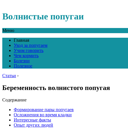
Волнистые попугаи
Меню
Главная
Уход за попугаем
Учим говорить
Чем кормить
Болезни
Полезное
Статьи
›
Беременность волнистого попугая
Содержание
Формирование пары попугаев
Осложнения во время кладки
Интересные факты
Опыт других людей