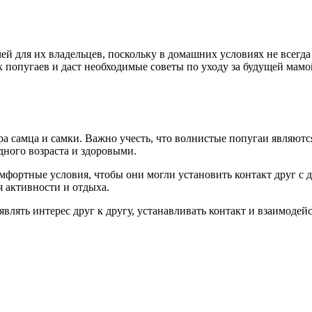
й для их владельцев, поскольку в домашних условиях не всегда л
х попугаев и даст необходимые советы по уходу за будущей мам
ра самца и самки. Важно учесть, что волнистые попугаи являю
ного возраста и здоровыми.
фортные условия, чтобы они могли установить контакт друг с 
я активности и отдыха.
лять интерес друг к другу, устанавливать контакт и взаимоде