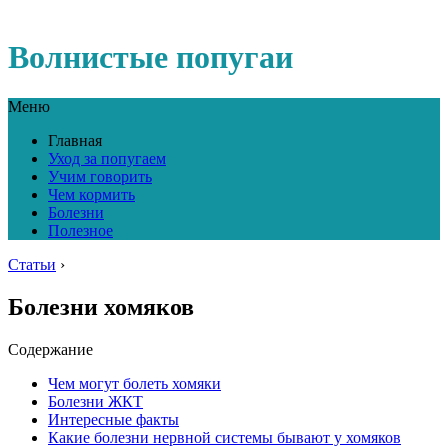
Волнистые попугаи
Меню
Главная
Уход за попугаем
Учим говорить
Чем кормить
Болезни
Полезное
Статьи
›
Болезни хомяков
Содержание
Чем могут болеть хомяки
Болезни ЖКТ
Интересные факты
Какие болезни нервной системы бывают у хомяков