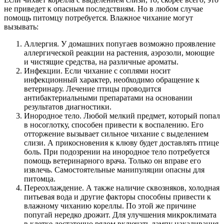
не приведет к опасным последствиям. Но в любом случае
помощь питомцу потребуется. Влажное чихание могут
вызывать:
Аллергия. У домашних попугаев возможно проявление
аллергической реакции на растения, аэрозоли, моющие
и чистящие средства, на различные ароматы.
Инфекции. Если чихание с соплями носит
инфекционный характер, необходимо обращение к
ветеринару. Лечение птицы проводится
антибактериальными препаратами на основании
результатов диагностики.
Инородное тело. Любой мелкий предмет, который попал
в носоглотку, способен привести к воспалению. Его
отторжение вызывает сильное чихание с выделением
слизи. А прикосновения к клюву будет доставлять птице
боль. При подозрении на инородное тело потребуется
помощь ветеринарного врача. Только он вправе его
извлечь. Самостоятельные манипуляции опасны для
питомца.
Переохлаждение. А также наличие сквозняков, холодная
питьевая вода и другие факторы способны привести к
влажному чиханию кореллы. По этой же причине
попугай нередко дрожит. Для улучшения микроклимата
в клетке достаточно рядом включать лампу накаливания