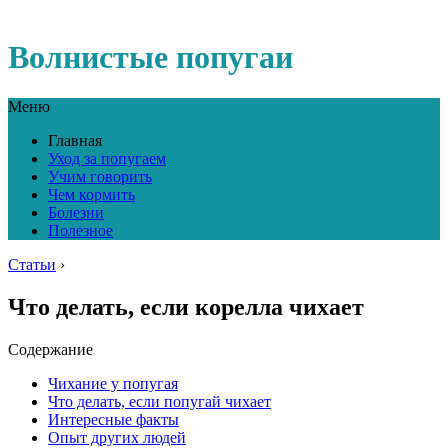
Волнистые попугаи
Меню
Главная
Уход за попугаем
Учим говорить
Чем кормить
Болезни
Полезное
Статьи
›
Что делать, если корелла чихает
Содержание
Чихание у попугая
Что делать, если попугай чихает
Интересные факты
Опыт других людей