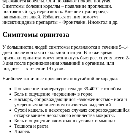
заражаются кореллы. Они поражают покров попугая.
Симптомы болезни кореллы – появление проплешин,
постоянный зуд, нервозность. Внешне пухопероеды
напоминают вшей. Избавиться от них помогут
инсектицидные препараты – Фронтлайн, Инсектол и др.
Симптомы орнитоза
У большинства людей симптомы проявляются в течение 5–14
дней после контакта с больной птицей. В то же время
признаки орнитоза могут возникнуть быстрее, спустя всего 2-
3 дня после проникновения хламидий в организм, или
позднее — в течение 19 суток.
Наиболее типичные проявления попугайной лихорадки:
Повышение температуры тела до 39-40°С с ознобом.
Боль и ощущение «першения» в горле.
Насморк, сопровождающийся «заложенностью» носа и
умеренным количеством слизистых выделений.
Сухой кашель, в некоторых случаях сопровождающийся
отхаркиванием небольшого количества мокроты.
Боль и ощущение «ломоты» в суставах и мышцах.
Тошнота и рвота.
Диарея.