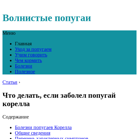
Волнистые попугаи
Меню
Главная
Уход за попугаем
Учим говорить
Чем кормить
Болезни
Полезное
Статьи
›
Что делать, если заболел попугай
корелла
Содержание
Болезни попугаев Корелла
Общие сведения
Перечень характерных симптомов