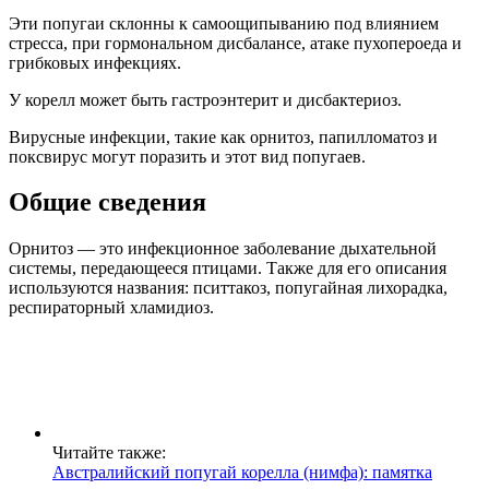
Эти попугаи склонны к самоощипыванию под влиянием
стресса, при гормональном дисбалансе, атаке пухопероеда и
грибковых инфекциях.
У корелл может быть гастроэнтерит и дисбактериоз.
Вирусные инфекции, такие как орнитоз, папилломатоз и
поксвирус могут поразить и этот вид попугаев.
Общие сведения
Орнитоз — это инфекционное заболевание дыхательной
системы, передающееся птицами. Также для его описания
используются названия: пситтакоз, попугайная лихорадка,
респираторный хламидиоз.
Читайте также:
Австралийский попугай корелла (нимфа): памятка