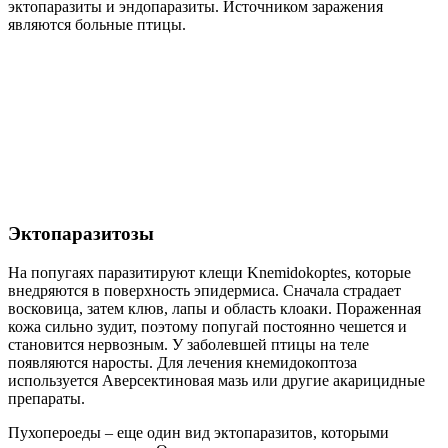
эктопаразиты и эндопаразиты. Источником заражения
являются больные птицы.
Эктопаразитозы
На попугаях паразитируют клещи Knemidokoptes, которые
внедряются в поверхность эпидермиса. Сначала страдает
восковица, затем клюв, лапы и область клоаки. Пораженная
кожа сильно зудит, поэтому попугай постоянно чешется и
становится нервозным. У заболевшей птицы на теле
появляются наросты. Для лечения кнемидокоптоза
используется Аверсектиновая мазь или другие акарицидные
препараты.
Пухопероеды – еще один вид эктопаразитов, которыми