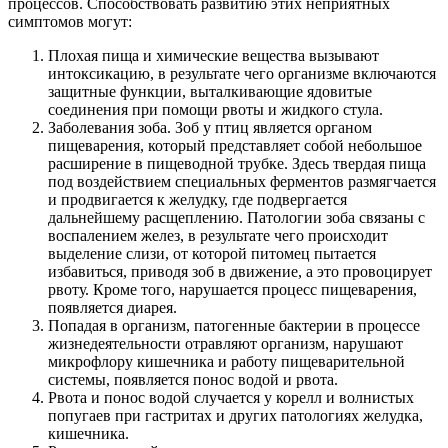
процессов. Способствовать развитию этих неприятных
симптомов могут:
Плохая пища и химические вещества вызывают
интоксикацию, в результате чего организме включаются
защитные функции, выталкивающие ядовитые
соединения при помощи рвоты и жидкого стула.
Заболевания зоба. Зоб у птиц является органом
пищеварения, который представляет собой небольшое
расширение в пищеводной трубке. Здесь твердая пища
под воздействием специальных ферментов размягчается
и продвигается к желудку, где подвергается
дальнейшему расщеплению. Патологии зоба связаны с
воспалением желез, в результате чего происходит
выделение слизи, от которой питомец пытается
избавиться, приводя зоб в движение, а это провоцирует
рвоту. Кроме того, нарушается процесс пищеварения,
появляется диарея.
Попадая в организм, патогенные бактерии в процессе
жизнедеятельности отравляют организм, нарушают
микрофлору кишечника и работу пищеварительной
системы, появляется понос водой и рвота.
Рвота и понос водой случается у корелл и волнистых
попугаев при гастритах и других патологиях желудка,
кишечника.