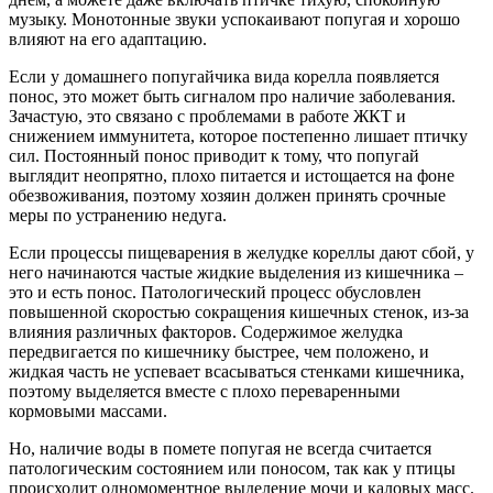
музыку. Монотонные звуки успокаивают попугая и хорошо
влияют на его адаптацию.
Если у домашнего попугайчика вида корелла появляется
понос, это может быть сигналом про наличие заболевания.
Зачастую, это связано с проблемами в работе ЖКТ и
снижением иммунитета, которое постепенно лишает птичку
сил. Постоянный понос приводит к тому, что попугай
выглядит неопрятно, плохо питается и истощается на фоне
обезвоживания, поэтому хозяин должен принять срочные
меры по устранению недуга.
Если процессы пищеварения в желудке кореллы дают сбой, у
него начинаются частые жидкие выделения из кишечника –
это и есть понос. Патологический процесс обусловлен
повышенной скоростью сокращения кишечных стенок, из-за
влияния различных факторов. Содержимое желудка
передвигается по кишечнику быстрее, чем положено, и
жидкая часть не успевает всасываться стенками кишечника,
поэтому выделяется вместе с плохо переваренными
кормовыми массами.
Но, наличие воды в помете попугая не всегда считается
патологическим состоянием или поносом, так как у птицы
происходит одномоментное выделение мочи и каловых масс.