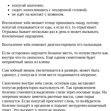
попугай апатичен;
сидит, нахохлившись с опущенной головой;
не идёт на контакт с хозяином.
Воспаление зоба мешает птице принимать пищу, потому
попугай отказывается от еды, а если ест, то отрыгивает.
Отрыжка бывает несколько раз в день и может вызывать
болезненные ощущения.
Воспаление зоба поможет диагностировать его пальпация
Если осторожно ощупаете больное место, то почувствуете как
внутри что-то скопилось. Ещё одним симптомом будет
неприятный запах из клюва
Сам зобный мешок увеличивается в размере, может быть
сдвинут, у попугая в этом месте поднимается оперение.
Скопление внутри зоба слизи, остатков еды заставляет
попугая рефлекторно вытолкнуть её. Так проявлением
болезни становится выделение слизи через носовые ходы. На
оперении можно заметить рвотные массы, сами перья
слипнутся. Если попугай проглотит слизь, то возбудитель
болезни попадёт в организм и поразит желудочно-кишечный
тракт. Это вызовет у попугая диарею.