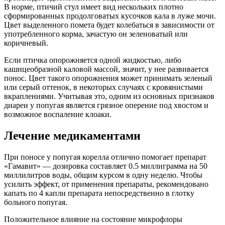
В норме, птичий стул имеет вид нескольких плотно
сформированных продолговатых кусочков кала в луже мочи.
Цвет выделенного помета будет колебаться в зависимости от
употребленного корма, зачастую он зеленоватый или
коричневый.
Если птичка опорожняется одной жидкостью, либо
кашицеобразной каловой массой, значит, у нее развивается
понос. Цвет такого опорожнения может принимать зеленый
или серый оттенок, в некоторых случаях с кровянистыми
вкраплениями. Учитывая это, одним из основных признаков
диареи у попугая является грязное оперение под хвостом и
возможное воспаление клоаки.
Лечение медикаментами
При поносе у попугая корелла отлично помогает препарат
«Гамавит» — дозировка составляет 0.5 миллиграмма на 50
миллилитров воды, общим курсом в одну неделю. Чтобы
усилить эффект, от применения препараты, рекомендовано
капать по 4 капли препарата непосредственно в глотку
больного попугая.
Положительное влияние на состояние микрофлоры