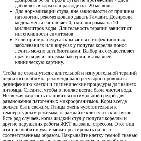
добавлять в корм или разводить с 20 мг воды.
Для нормализации стула, вне зависимости от причины
патологии, рекомендовано давать Гамавит. Дозировка
медикамента составляет 0,5 миллиграмма на 50
миллилитров воды. Длительность терапии зависит от
интенсивности симптомов.
Если причина недуга скрывается в инфекционных
заболеваниях или вирусах у попугая корелла понос
лечить можно антибиотиками. Выбор их осуществляет
врач исходя из штамма бактерии, вызвавшей
клиническую картину.
Чтобы не столкнуться с длительной и изнурительной терапий
пернатого любимца рекомендовано регулярно проводить
дезинфекцию клетки и гигиенические процедуры для вашего
питомца. Следите, чтобы в поилке всегда была чистая вода.
Несвежая жидкость становится оптимальной средой для
размножения патогенных микроорганизмов. Корм всегда
должен быть свежим. Птицы очень чувствительны к
температурным режимам, ограждайте клетку от сквозняков.
Есть ряд случаев, когда жидкий стул у попугая кореллы и
другие нарушения работы ЖКТ вызваны стрессом. Этот вид
птиц не любит шума и может реагировать на него
соответственным образом. Накрывайте клетку темной тканью
днем, а можете даже включать птичке тихую, спокойную