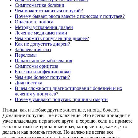
Симптоматика болезни
Чем может отравиться попугай?
Почему бывает рвота вместе с поносом у попугаев?
Опасность поноса
Методы устранения диареи
Лечение медикаментами
Чем кормить попугаев при диарее?
Как не допустить диареи?
Заболевания глаз
Переломы
Паразитарные заболевания
Симптомы орнитоза
Болезни и инфекции кожи
Чем еще болеют попугаи?
Диагностика
В чем сложности диагностирования болезней и их
лечения у попугаев?
Почему умирают попугаи: причины смерти
Птицы, как и любые другие животные, иногда болеют.
Домашние попугаи – не исключение. Это всегда приводит в
ужас владельцев пернатого друга, и хорошо, если на примете
есть опытный ветеринарный врач, который подскажет, что
делать и как помочь птичке. Но далеко не всегда все
складывается именно так. Часто мы остаемся наедине с