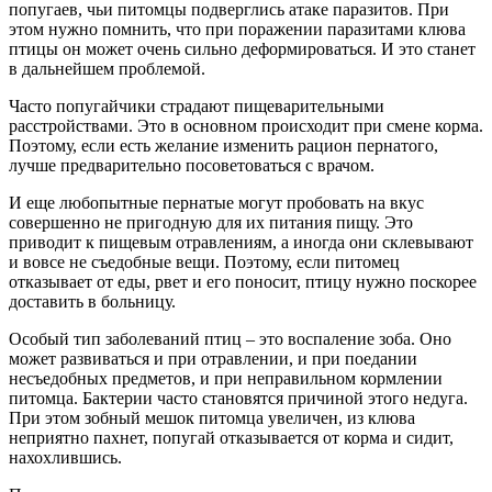
попугаев, чьи питомцы подверглись атаке паразитов. При
этом нужно помнить, что при поражении паразитами клюва
птицы он может очень сильно деформироваться. И это станет
в дальнейшем проблемой.
Часто попугайчики страдают пищеварительными
расстройствами. Это в основном происходит при смене корма.
Поэтому, если есть желание изменить рацион пернатого,
лучше предварительно посоветоваться с врачом.
И еще любопытные пернатые могут пробовать на вкус
совершенно не пригодную для их питания пищу. Это
приводит к пищевым отравлениям, а иногда они склевывают
и вовсе не съедобные вещи. Поэтому, если питомец
отказывает от еды, рвет и его поносит, птицу нужно поскорее
доставить в больницу.
Особый тип заболеваний птиц – это воспаление зоба. Оно
может развиваться и при отравлении, и при поедании
несъедобных предметов, и при неправильном кормлении
питомца. Бактерии часто становятся причиной этого недуга.
При этом зобный мешок питомца увеличен, из клюва
неприятно пахнет, попугай отказывается от корма и сидит,
нахохлившись.