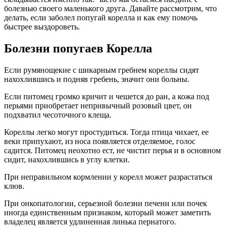
болезнью своего маленького друга. Давайте рассмотрим, что
делать, если заболел попугай корелла и как ему помочь
быстрее выздороветь.
Болезни попугаев Корелла
Если румянощекие с шикарным гребнем кореллы сидят
нахохлившись и подняв гребень, значит они больны.
Если питомец громко кричит и чешется до ран, а кожа под
перьями приобретает непривычный розовый цвет, он
подхватил чесоточного клеща.
Кореллы легко могут простудиться. Тогда птица чихает, ее
веки припухают, из носа появляется отделяемое, голос
садится. Питомец неохотно ест, не чистит перья и в основном
сидит, нахохлившись в углу клетки.
При неправильном кормлении у корелл может разрастаться
клюв.
При онкопатологии, серьезной болезни печени или почек
иногда единственным признаком, который может заметить
владелец является удлиненная линька пернатого.