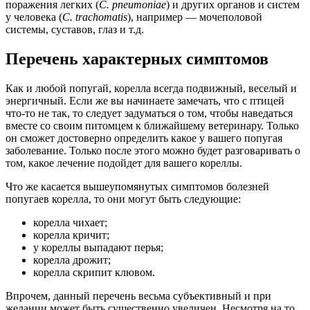
поражения легких (
C. pneumoniae
) и других органов и систем
у человека (
C. trachomatis
), например — мочеполовой
системы, суставов, глаз и т.д.
Перечень характерных симптомов
Как и любой попугай, корелла всегда подвижный, веселый и
энергичный. Если же вы начинаете замечать, что с птицей
что-то не так, то следует задуматься о том, чтобы наведаться
вместе со своим питомцем к ближайшему ветеринару. Только
он сможет достоверно определить какое у вашего попугая
заболевание. Только после этого можно будет разговаривать о
том, какое лечение подойдет для вашего кореллы.
Что же касается вышеупомянутых симптомов болезней
попугаев корелла, то они могут быть следующие:
корелла чихает;
корелла кричит;
у кореллы выпадают перья;
корелла дрожит;
корелла скрипит клювом.
Впрочем, данный перечень весьма субъективный и при
желании может быть существенно увеличен. Несмотря на то,