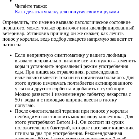
Читайте также:
Как сделать купалку для попугая своими руками
Определить, что именно вызвало патологическое состояние
пернатого, может только орнитолог или квалифицированный
ветеринар. Установив причину, он же скажет, как лечить
понос у кореллы, ведь подбор лекарств напрямую зависит от
патогена.
Если неприятную симптоматику у вашего любимца
вызвало неправильно питание все что нужно – заменить
корм и установить нормальный режим употребления
еды. При пищевых отравлениях, рекомендовано,
изначально вывести токсин из организма больного. Для
этого нужно измельчать полтаблетки активированного
угля или другого сорбента и добавить в сухой корм.
Можно развести 1 измельченную таблетку лекарства с
50 г воды и с помощью шприца ввести в глотку
попугаю.
После очистительной терапии при поносе у кореллы
необходимо восстановить микрофлору кишечника. Для
этого употребляют Ветом 1-1. Он состоит из сухих
положительных бактерий, которые населяют кишечник
птицы за два-три употребления. Рекомендованная
дозировка 50 мг 1 раз в сутки на протяжении 7 дней,