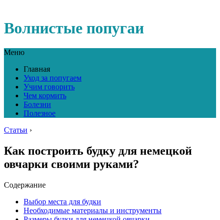
Волнистые попугаи
Меню
Главная
Уход за попугаем
Учим говорить
Чем кормить
Болезни
Полезное
Статьи
›
Как построить будку для немецкой
овчарки своими руками?
Содержание
Выбор места для будки
Необходимые материалы и инструменты
Размеры будки для немецкой овчарки