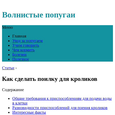
Волнистые попугаи
Меню
Главная
Уход за попугаем
Учим говорить
Чем кормить
Болезни
Полезное
Статьи
›
Как сделать поилку для кроликов
Содержание
Общие требования к приспособлениям для подачи воды
в клетки
Разновидности приспособлений для поения кроликов
Интересные факты