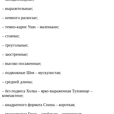
– выразительные;
– немного раскосые;
– темно-карие Уши – маленькие;
– стоячие;
– треугольные;
– заостренные;
– высоко посаженные;
– подвижные Шея – мускулистая;
– средней длины;
– без подвеса Холка – ярко выраженная Туловище –
компактное;
– квадратного формата Спина – короткая;
– мускулистая Грудь – глубокая; – неширокая;