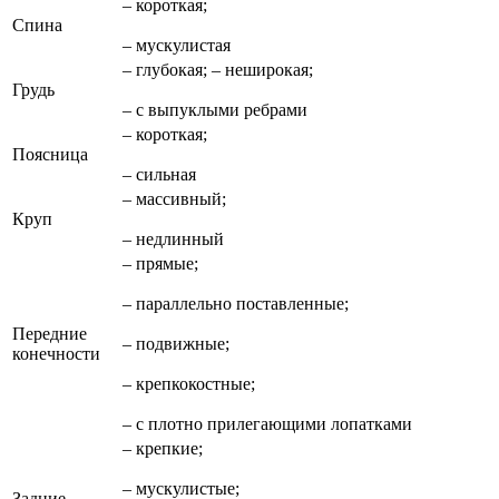
– короткая;
Спина
– мускулистая
– глубокая; – неширокая;
Грудь
– с выпуклыми ребрами
– короткая;
Поясница
– сильная
– массивный;
Круп
– недлинный
– прямые;
– параллельно поставленные;
Передние
– подвижные;
конечности
– крепкокостные;
– с плотно прилегающими лопатками
– крепкие;
– мускулистые;
Задние