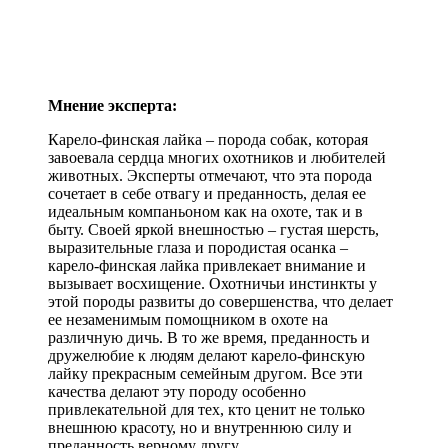
Мнение эксперта:
Карело-финская лайка – порода собак, которая
завоевала сердца многих охотников и любителей
животных. Эксперты отмечают, что эта порода
сочетает в себе отвагу и преданность, делая ее
идеальным компаньоном как на охоте, так и в
быту. Своей яркой внешностью – густая шерсть,
выразительные глаза и породистая осанка –
карело-финская лайка привлекает внимание и
вызывает восхищение. Охотничьи инстинкты у
этой породы развиты до совершенства, что делает
ее незаменимым помощником в охоте на
различную дичь. В то же время, преданность и
дружелюбие к людям делают карело-финскую
лайку прекрасным семейным другом. Все эти
качества делают эту породу особенно
привлекательной для тех, кто ценит не только
внешнюю красоту, но и внутреннюю силу и
преданность верному другу.