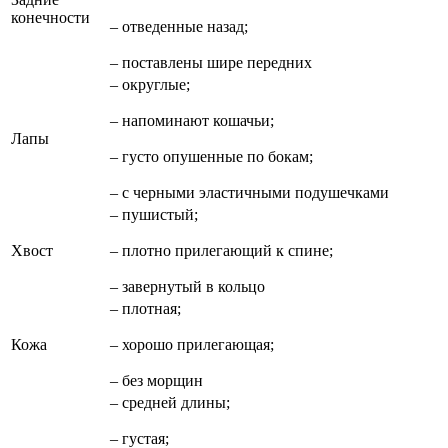
конечности
– отведенные назад;
– поставлены шире передних
– округлые;
– напоминают кошачьи;
Лапы
– густо опушенные по бокам;
– с черными эластичными подушечками
– пушистый;
Хвост
– плотно прилегающий к спине;
– завернутый в кольцо
– плотная;
Кожа
– хорошо прилегающая;
– без морщин
– средней длины;
– густая;