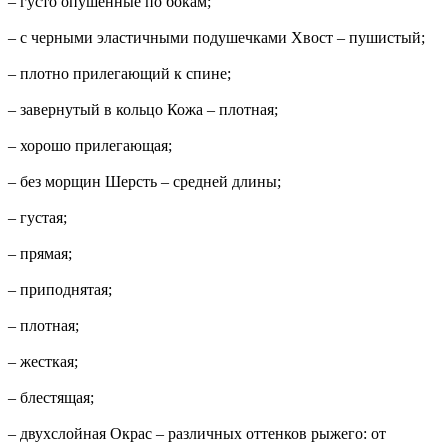
– густо опушенные по бокам;
– с черными эластичными подушечками Хвост – пушистый;
– плотно прилегающий к спине;
– завернутый в кольцо Кожа – плотная;
– хорошо прилегающая;
– без морщин Шерсть – средней длины;
– густая;
– прямая;
– приподнятая;
– плотная;
– жесткая;
– блестящая;
– двухслойная Окрас – различных оттенков рыжего: от