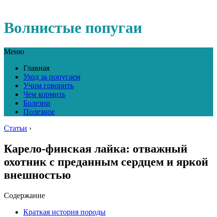
Волнистые попугаи
Меню
Главная
Уход за попугаем
Учим говорить
Чем кормить
Болезни
Полезное
Статьи
›
Карело-финская лайка: отважный
охотник с преданным сердцем и яркой
внешностью
Содержание
Краткая история породы