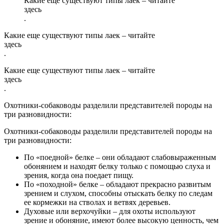
Какие еще существуют типы лаек – читайте
здесь
.
Какие еще существуют типы лаек – читайте
здесь
.
Какие еще существуют типы лаек – читайте
здесь
.
Охотники-собаководы разделили представителей породы на
три разновидности:
Охотники-собаководы разделили представителей породы на
три разновидности:
По «поедной» белке – они обладают слабовыраженным
обонянием и находят белку только с помощью слуха и
зрения, когда она поедает пищу.
По «походной» белке – обладают прекрасно развитым
зрением и слухом, способны отыскать белку по следам
ее кормежки на стволах и ветвях деревьев.
Духовые или верхочуйки – для охоты используют
зрение и обоняние, имеют более высокую ценность, чем