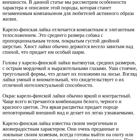
внешности. В данной статье мы рассмотрим особенности
характера и описание этой породы, которая станет
незаменимым компаньоном для любителей активного образа
жизни.
Карело-финская лайка отличается компактным и элегантным
телосложением. Это среднего размера собака с
пропорциональным телом, покрытым густой двойной
шерстью. Хвост лайки обычно держится весело завитым над
спиной, что придает им особый шарм.
Голова у карело-финской лайки вытянутая, средних размеров,
с острым мордочкой и выразительными глазами. Уши стоячие,
треугольной формы, что делает их похожими на лисьи. Взгляд
лайки умный и внимательный, что свидетельствует о их
отличной интеллектуальной способности.
Окрас карело-финской лайки обычно яркий и контрастный.
Чаще всего встречаются комбинации белого, черного и
красного цветов. Эта яркая расцветка придает породе
неповторимый внешний вид и делает их легко узнаваемыми.
Карело-финская лайка известна своим энергичным и
жизнерадостным характером. Они очень преданные и
лояльные своим хозяевам, всегда готовы выйти на охоту или