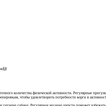
ок🙌
аточного количества физической активности. Регулярные прогул
ренировкам, чтобы удовлетворить потребности корги в активнос
гигиене собаки. Регулярное чесание шерсти поможет избежать 