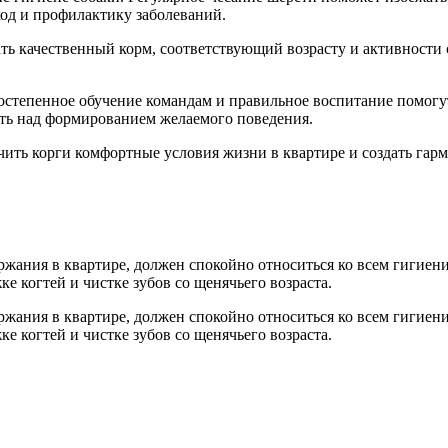
ход и профилактику заболеваний.
ать качественный корм, соответствующий возрасту и активности
Постепенное обучение командам и правильное воспитание помог
ать над формированием желаемого поведения.
чить корги комфортные условия жизни в квартире и создать га
ржания в квартире, должен спокойно относиться ко всем гигиен
е когтей и чистке зубов со щенячьего возраста.
ржания в квартире, должен спокойно относиться ко всем гигиен
е когтей и чистке зубов со щенячьего возраста.