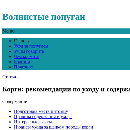
Волнистые попугаи
Меню
Главная
Уход за попугаем
Учим говорить
Чем кормить
Болезни
Полезное
Статьи
›
Корги: рекомендации по уходу и содер
Содержание
Подготовка места питомцу
Правила содержания и ухода
Интересные факты
Нюансы ухода за щенком породы корги