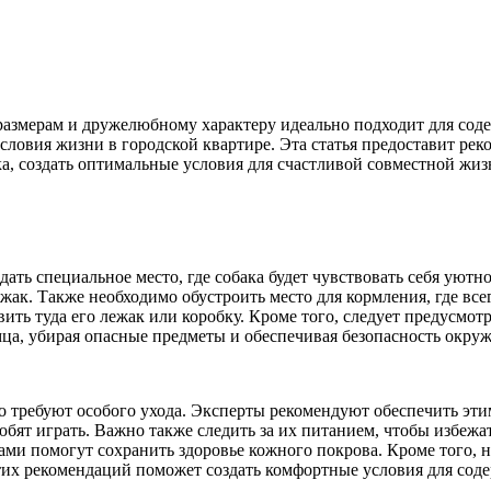
азмерам и дружелюбному характеру идеально подходит для содер
овия жизни в городской квартире. Эта статья предоставит рек
ка, создать оптимальные условия для счастливой совместной жиз
ать специальное место, где собака будет чувствовать себя уютн
ак. Также необходимо обустроить место для кормления, где всег
ь туда его лежак или коробку. Кроме того, следует предусмотре
омца, убирая опасные предметы и обеспечивая безопасность окру
о требуют особого ухода. Эксперты рекомендуют обеспечить эт
бят играть. Важно также следить за их питанием, чтобы избежат
ами помогут сохранить здоровье кожного покрова. Кроме того, 
их рекомендаций поможет создать комфортные условия для соде