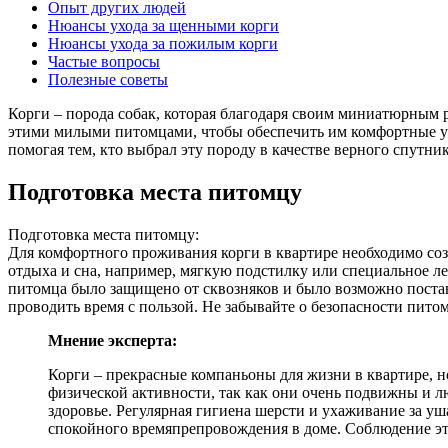
Опыт других людей
Нюансы ухода за щенными корги
Нюансы ухода за пожилым корги
Частые вопросы
Полезные советы
Корги – порода собак, которая благодаря своим миниатюрным р
этими милыми питомцами, чтобы обеспечить им комфортные усл
помогая тем, кто выбрал эту породу в качестве верного спутни
Подготовка места питомцу
Подготовка места питомцу:
Для комфортного проживания корги в квартире необходимо созд
отдыха и сна, например, мягкую подстилку или специальное леж
питомца было защищено от сквозняков и было возможно поставит
проводить время с пользой. Не забывайте о безопасности пит
Мнение эксперта:
Корги – прекрасные компаньоны для жизни в квартире, н
физической активности, так как они очень подвижны и лю
здоровье. Регулярная гигиена шерсти и ухаживание за уш
спокойного времяпрепровождения в доме. Соблюдение эт