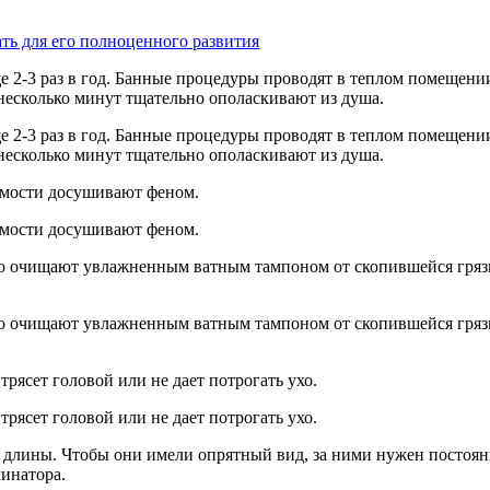
ть для его полноценного развития
2-3 раз в год. Банные процедуры проводят в теплом помещении,
есколько минут тщательно ополаскивают из душа.
2-3 раз в год. Банные процедуры проводят в теплом помещении,
есколько минут тщательно ополаскивают из душа.
мости досушивают феном.
мости досушивают феном.
рно очищают увлажненным ватным тампоном от скопившейся гря
рно очищают увлажненным ватным тампоном от скопившейся гря
трясет головой или не дает потрогать ухо.
трясет головой или не дает потрогать ухо.
 длины. Чтобы они имели опрятный вид, за ними нужен постоян
инатора.