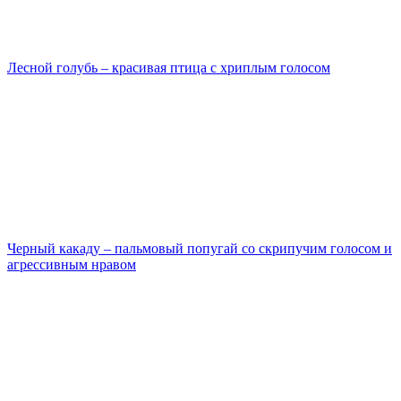
Лесной голубь – красивая птица с хриплым голосом
Черный какаду – пальмовый попугай со скрипучим голосом и
агрессивным нравом