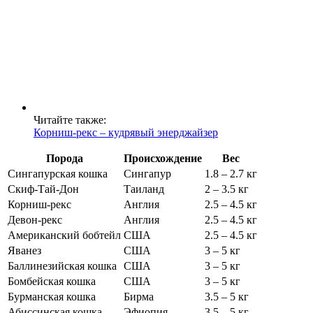
Читайте также:
Корниш-рекс – кудрявый энерджайзер
Порода
Происхождение
Вес
Сингапурская кошка
Сингапур
1.8 – 2.7 кг
Скиф-Тай-Дон
Таиланд
2 – 3.5 кг
Корниш-рекс
Англия
2.5 – 4.5 кг
Девон-рекс
Англия
2.5 – 4.5 кг
Американский бобтейл
США
2.5 – 4.5 кг
Яванез
США
3 – 5 кг
Баллинезийская кошка
США
3 – 5 кг
Бомбейская кошка
США
3 – 5 кг
Бурманская кошка
Бирма
3.5 – 5 кг
Абиссинская кошка
Эфиопия
3.5 – 5 кг