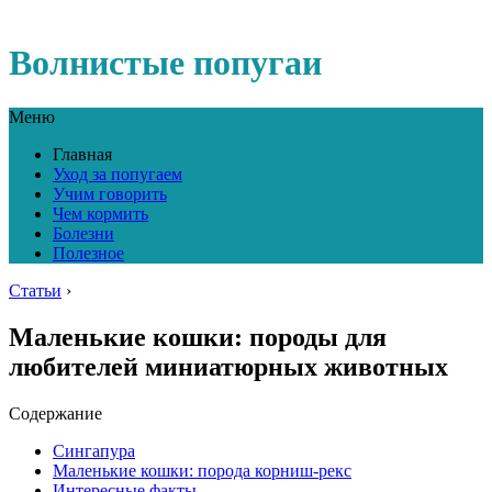
Волнистые попугаи
Меню
Главная
Уход за попугаем
Учим говорить
Чем кормить
Болезни
Полезное
Статьи
›
Маленькие кошки: породы для
любителей миниатюрных животных
Содержание
Сингапура
Маленькие кошки: порода корниш-рекс
Интересные факты