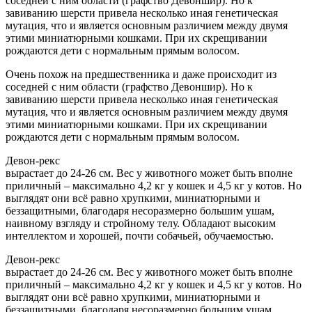
соседней с ним области (графство Девоншир). Но к
завиванию шерсти привела несколько иная генетическая
мутация, что и является основным различием между двумя
этими миниатюрными кошками. При их скрещивании
рождаются дети с нормальным прямым волосом.
Очень похож на предшественника и даже происходит из
соседней с ним области (графство Девоншир). Но к
завиванию шерсти привела несколько иная генетическая
мутация, что и является основным различием между двумя
этими миниатюрными кошками. При их скрещивании
рождаются дети с нормальным прямым волосом.
Девон-рекс
вырастает до 24-26 см. Вес у животного может быть вполне
приличный – максимально 4,2 кг у кошек и 4,5 кг у котов. Но
выглядят они всё равно хрупкими, миниатюрными и
беззащитными, благодаря несоразмерно большим ушам,
наивному взгляду и стройному телу. Обладают высоким
интеллектом и хорошей, почти собачьей, обучаемостью.
Девон-рекс
вырастает до 24-26 см. Вес у животного может быть вполне
приличный – максимально 4,2 кг у кошек и 4,5 кг у котов. Но
выглядят они всё равно хрупкими, миниатюрными и
беззащитными, благодаря несоразмерно большим ушам,