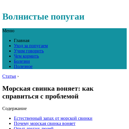
Волнистые попугаи
Меню
Главная
Уход за попугаем
Учим говорить
Чем кормить
Болезни
Полезное
Статьи
›
Морская свинка воняет: как
справиться с проблемой
Содержание
Естественный запах от морской свинки
Почему морская свинка воняет
Опыт других людей