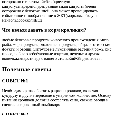
осторожно с салатом айсберг)цветную
капустусельдерейогурецразные виды капусты (очень
осторожно с белокочанной, она может провоцировать
избыточное газообразование в ЖКТ)морковьсвёклу и
мангольдброкколиЕщё
Что нельзя давать в корм кроликам?
любые белковые продукты животного происхождения: мясо,
рыба, морепродукты, молочные продукты, яйца,экзотические
фрукты и овощи, цитрусовые,луковичные растения,рожь, рис,
просо,любые хлебобулочные изделия, печенье и другая
выпечка,сладости,еда с вашего стола,Ещё•29 дек. 2022 г.
Полезные советы
СОВЕТ №1
Необходимо разнообразить рацион кроликов, включая
кукурузу и другие зерновые в умеренном количестве. Основу
питания кроликов должны составлять сено, свежие овощи и
специализированный комбикорм.
СОВЕТ №2