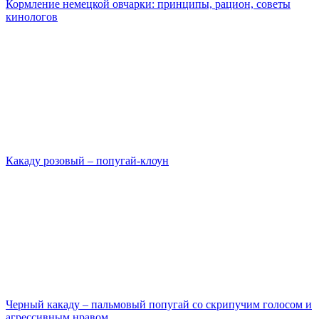
Кормление немецкой овчарки: принципы, рацион, советы
кинологов
Какаду розовый – попугай-клоун
Черный какаду – пальмовый попугай со скрипучим голосом и
агрессивным нравом