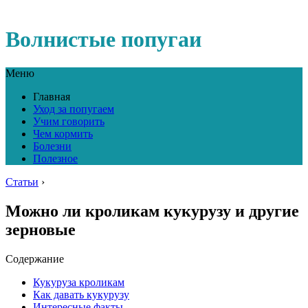
Волнистые попугаи
Меню
Главная
Уход за попугаем
Учим говорить
Чем кормить
Болезни
Полезное
Статьи
›
Можно ли кроликам кукурузу и другие
зерновые
Содержание
Кукуруза кроликам
Как давать кукурузу
Интересные факты