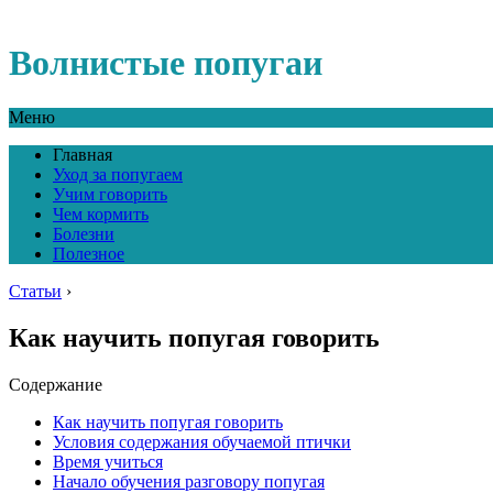
Волнистые попугаи
Меню
Главная
Уход за попугаем
Учим говорить
Чем кормить
Болезни
Полезное
Статьи
›
Как научить попугая говорить
Содержание
Как научить попугая говорить
Условия содержания обучаемой птички
Время учиться
Начало обучения разговору попугая