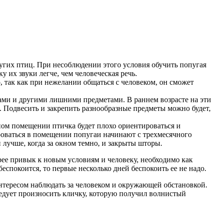
ругих птиц. При несоблюдении этого условия обучить попугая
у их звуки легче, чем человеческая речь.
 так как при нежелании общаться с человеком, он сможет
ками и другими лишними предметами. В раннем возрасте на эти
 Подвесить и закрепить разнообразные предметы можно будет,
ном помещении птичка будет плохо ориентироваться и
ироваться в помещении попугаи начинают с трехмесячного
 лучше, когда за окном темно, и закрыты шторы.
ее привык к новым условиям и человеку, необходимо как
спокоится, то первые несколько дней беспокоить ее не надо.
интересом наблюдать за человеком и окружающей обстановкой.
ледует произносить кличку, которую получил волнистый