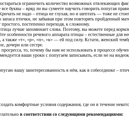
постараться ограничить количество возможных отвлекающих фак
 все буквы – вряд ли вы сумеете научить говорить попугая прав
 Кричать не надо – птица не глухая, но и шептать — тоже не стои
запаса птички, не забывая при этом повторять пройденный мате
 простого, постепенно переходя, к сложному.
тица лучше запоминает слова. Поэтому, вы можете перед кормлен
те особенности речевого аппарата птицы – естественные для неё
, а также «т», «р», «п», «к» — ей под силу. Кстати, женский те
е, дочери или сестре.
 прогресса, то, почему бы нам не использовать в процессе обуч
ендуется ваши уроки с попугаем записывать, если не на видеок
пугаю вашу заинтересованность в нём, как в собеседнике – птич
оздать комфортные условия содержания, где он в течение некот
желательно
в соответствии со следующими рекомендациями: