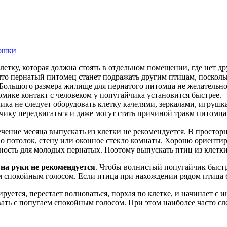
кошки
летку, которая должна стоять в отдельном помещении, где нет д
что пернатый питомец станет подражать другим птицам, поскольк
ольшого размера жилище для пернатого питомца не желательно,
омике контакт с человеком у попугайчика установится быстрее.
ика не следует оборудовать клетку качелями, зеркалами, игруш
ику передвигаться и даже могут стать причиной травм питомца.
чение месяца выпускать из клетки не рекомендуется. В простор
я о потолок, стену или оконное стекло комнаты. Хорошо ориент
сность для молодых пернатых. Поэтому выпускать птиц из клетки
 на руки не рекомендуется
. Чтобы волнистый попугайчик быстр
м спокойным голосом. Если птица при нахождении рядом птица бе
уется, перестает волноваться, порхая по клетке, и начинает с 
вать с попугаем спокойным голосом. При этом наиболее часто с