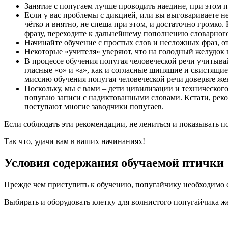
Занятие с попугаем лучше проводить наедине, при этом 
Если у вас проблемы с дикцией, или вы выговариваете не
чётко и внятно, не спеша при этом, и достаточно громко.
фразу, переходите к дальнейшему пополнению словарного 
Начинайте обучение с простых слов и несложных фраз, от
Некоторые «учителя» уверяют, что на голодный желудок п
В процессе обучения попугая человеческой речи учитывай
гласные «о» и «а», как и согласные шипящие и свистящие
миссию обучения попугая человеческой речи доверьте жен
Поскольку, мы с вами – дети цивилизации и технического
попугаю записи с надиктованными словами. Кстати, реком
поступают многие заводчики попугаев.
Если соблюдать эти рекомендации, не лениться и показывать по
Так что, удачи вам в ваших начинаниях!
Условия содержания обучаемой птички
Прежде чем приступить к обучению, попугайчику необходимо с
Выбирать и оборудовать клетку для волнистого попугайчика 