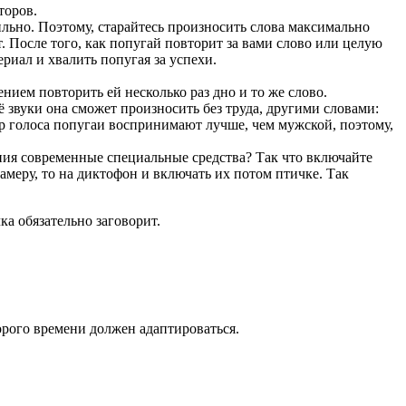
торов.
ильно. Поэтому, старайтесь произносить слова максимально
т. После того, как попугай повторит за вами слово или целую
риал и хвалить попугая за успехи.
ием повторить ей несколько раз дно и то же слово.
 звуки она сможет произносить без труда, другими словами:
мбр голоса попугаи воспринимают лучше, чем мужской, поэтому,
ения современные специальные средства? Так что включайте
амеру, то на диктофон и включать их потом птичке. Так
ка обязательно заговорит.
орого времени должен адаптироваться.