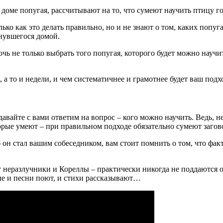
доме попугая, рассчитывают на то, что сумеют научить птицу г
ко как это делать правильно, но и не знают о том, каких попуга
рнувшегося домой.
не только выбрать того попугая, которого будет можно научить 
ы, а то и недели, и чем систематичнее и грамотнее будет ваш по
давайте с вами ответим на вопрос – кого можно научить. Ведь, 
орые умеют – при правильном подходе обязательно сумеют загов
б он стал вашим собеседником, вам стоит помнить о том, что фа
 неразлучники и Кореллы – практически никогда не поддаются об
ые и песни поют, и стихи рассказывают…