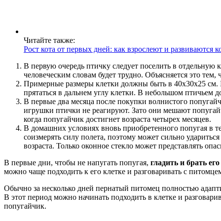
Читайте также:
Рост кота от первых дней: как взрослеют и развиваются 
В первую очередь птичку следует поселить в отдельную к
человеческим словам будет трудно. Объясняется это тем, 
Примерные размеры клетки должны быть в 40х30х25 см. Б
прятаться в дальнем углу клетки. В небольшом птичьем д
В первые два месяца после покупки волнистого попугайч
игрушки птички не реагируют. Зато они мешают попугайч
когда попугайчик достигнет возраста четырех месяцев.
В домашних условиях вновь приобретенного попугая в те
соизмерять силу полета, поэтому может сильно ударитьс
возраста. Только оконное стекло может представлять опа
В первые дни, чтобы не напугать попугая,
гладить и брать его
можно чаще подходить к его клетке и разговаривать с питомце
Обычно за несколько дней пернатый питомец полностью адаптир
В этот период можно начинать подходить в клетке и разговари
попугайчик.