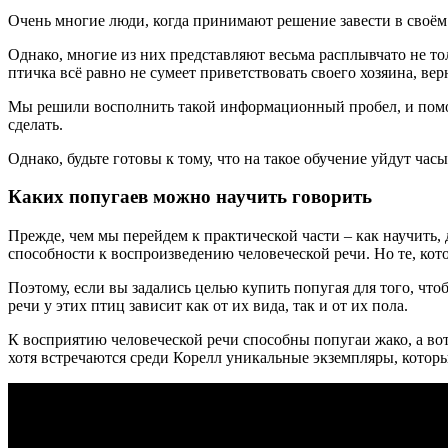
Очень многие люди, когда принимают решение завести в своём 
Однако, многие из них представляют весьма расплывчато не толь
птичка всё равно не сумеет приветствовать своего хозяина, ве
Мы решили восполнить такой информационный пробел, и помочь 
сделать.
Однако, будьте готовы к тому, что на такое обучение уйдут час
Каких попугаев можно научить говорить
Прежде, чем мы перейдем к практической части – как научить, 
способности к воспроизведению человеческой речи. Но те, кот
Поэтому, если вы задались целью купить попугая для того, что
речи у этих птиц зависит как от их вида, так и от их пола.
К восприятию человеческой речи способны попугаи жако, а вот
хотя встречаются среди Корелл уникальные экземпляры, котор