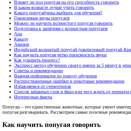
Влияет ли пол попугая на его способность говорить
В каком возрасте лучше учить говорить
Какого попугайчика выбрать для обучения?
Говорливые виды попугаев
Можно ли научить волнистого попугая говорить
Подготовка к занятиям с волнистым попугаем
Ара
Какаду
Амазон
Индийский кольчатый попугай (ожереловый попугай Кра
Как научить попугая чётко произносить звуки
Как ускорить процесс?
Экспресс-метод обучению своего имени за 5 минут в ден
Советы и рекомендации
Важная информация по поводу обучения
Распространенные ошибки и некоторые рекомендации
Избавляемся от стереотипов
Список забавных слов и фраз или чего ждать от пернатог
Интересные факты
Попугаи – это единственные животные, которые умеют имитиров
попугая разговаривать. Рассмотрим самые полезные рекоменда
Как научить попугая говорить