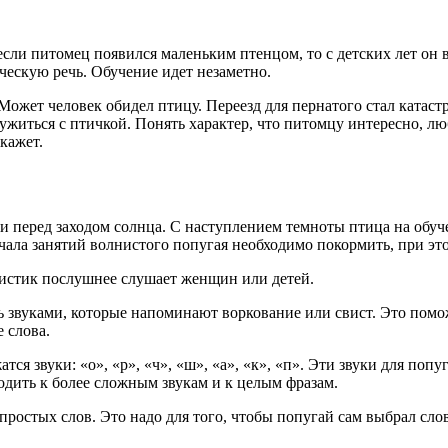
 если питомец появился маленьким птенцом, то с детских лет он
ческую речь. Обучение идет незаметно.
 Может человек обидел птицу. Переезд для пернатого стал катас
ужиться с птичкой. Понять характер, что питомцу интересно, лю
кажет.
и перед заходом солнца. С наступлением темноты птица на обуче
начала занятий волнистого попугая необходимо покормить, при э
нистик послушнее слушает женщин или детей.
звуками, которые напоминают воркование или свист. Это поможе
 слова.
тся звуки: «о», «р», «ч», «ш», «а», «к», «п». Эти звуки для по
одить к более сложным звукам и к целым фразам.
простых слов. Это надо для того, чтобы попугай сам выбрал сло