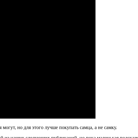
 могут, но для этого лучше покупать самца, а не самку.
й из наших следующих публикаций, но пока маленькая подсказка