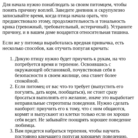
Для начала нужно понаблюдать за своим питомцем, чтобы
понять причину воплей. Заведите дневник и скрупулезно
записывайте время, когда птица начала орать, что
предшествовало этому, продолжительность и тональность
крика (тревожный, требовательный, истеричный). Устраните
причину, и в вашем доме воцарится относительная тишина.
Если же у питомца выработалась вредная привычка, есть
несколько способов, как отучить попугая кричать:
Дикую птицу нужно будет приучить к рукам, на что
потребуется время и терпение. Освоившись с
окружающей обстановкой, почувствовав себя в
безопасности в своем жилище, она станет более
спокойной.
Если питомец от вас что-то требует (выпустить его
погулять, дать корм, пообщаться), не стоит сразу
бросаться выполнять его желание, иначе это выработает
неправильные стереотипы поведения. Нужно сделать
наоборот: приучить его к тому, что с ним общаются,
кормят и выпускают из клетки только если он хорошо
себя ведет. Не забывайте поощрять хорошее поведение
любимца.
Вам придется набраться терпения, чтобы научить
постоянно кричащего попугая хорошему поведению.