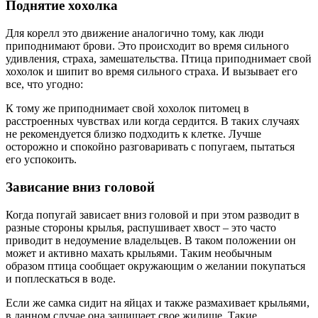
Поднятие хохолка
Для корелл это движение аналогично тому, как люди
приподнимают брови. Это происходит во время сильного
удивления, страха, замешательства. Птица приподнимает свой
хохолок и шипит во время сильного страха. И вызывает его
все, что угодно:
К тому же приподнимает свой хохолок питомец в
расстроенных чувствах или когда сердится. В таких случаях
не рекомендуется близко подходить к клетке. Лучше
осторожно и спокойно разговаривать с попугаем, пытаться
его успокоить.
Зависание вниз головой
Когда попугай зависает вниз головой и при этом разводит в
разные стороны крылья, распушивает хвост – это часто
приводит в недоумение владельцев. В таком положении он
может и активно махать крыльями. Таким необычным
образом птица сообщает окружающим о желании покупаться
и поплескаться в воде.
Если же самка сидит на яйцах и также размахивает крыльями,
в данном случае она защищает свое жилище. Такие