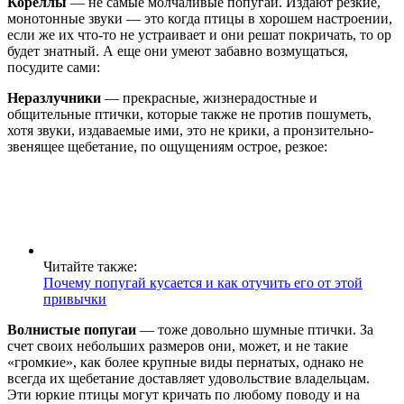
Кореллы
— не самые молчаливые попугаи. Издают резкие,
монотонные звуки — это когда птицы в хорошем настроении,
если же их что-то не устраивает и они решат покричать, то ор
будет знатный. А еще они умеют забавно возмущаться,
посудите сами:
Неразлучники
— прекрасные, жизнерадостные и
общительные птички, которые также не против пошуметь,
хотя звуки, издаваемые ими, это не крики, а пронзительно-
звенящее щебетание, по ощущениям острое, резкое:
Читайте также:
Почему попугай кусается и как отучить его от этой
привычки
Волнистые попугаи
— тоже довольно шумные птички. За
счет своих небольших размеров они, может, и не такие
«громкие», как более крупные виды пернатых, однако не
всегда их щебетание доставляет удовольствие владельцам.
Эти юркие птицы могут кричать по любому поводу и на