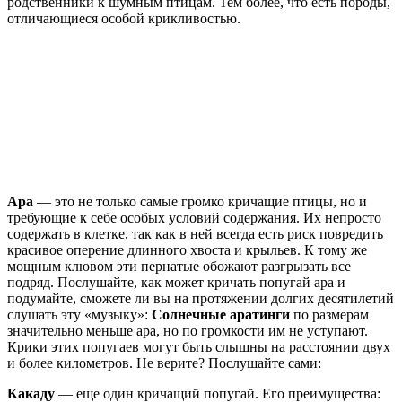
родственники к шумным птицам. Тем более, что есть породы,
отличающиеся особой крикливостью.
Ара
— это не только самые громко кричащие птицы, но и
требующие к себе особых условий содержания. Их непросто
содержать в клетке, так как в ней всегда есть риск повредить
красивое оперение длинного хвоста и крыльев. К тому же
мощным клювом эти пернатые обожают разгрызать все
подряд. Послушайте, как может кричать попугай ара и
подумайте, сможете ли вы на протяжении долгих десятилетий
слушать эту «музыку»:
Солнечные аратинги
по размерам
значительно меньше ара, но по громкости им не уступают.
Крики этих попугаев могут быть слышны на расстоянии двух
и более километров. Не верите? Послушайте сами:
Какаду
— еще один кричащий попугай. Его преимущества: