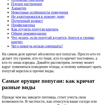
Плохое настроение
Характер
Некоторые особенности поведения
Не адаптировался к новому дому
Почтенный возраст
Профилактика
Как отучить попугая кричать
Общие рекомендации
Что делать, если попугай кусается, боится и громко
кричит
Чего никогда нельзя совершать?
На самом деле кричат абсолютно все попугаи. Просто кто-то
делает это громче, кто-то тише, кто-то кричит постоянно, а
кто-то лишь изредка. Давайте рассмотрим, почему может
вдруг поменяться поведение птицы, и почему начинает орать
попугай корелла и прочие виды.
Самые орущие попугаи: как кричат
разные виды
Прежде чем вы заведете питомца, стоит учесть свои
возможности. В частности, как отнесутся ваши соседи или