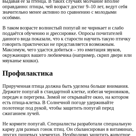
выдавая её за птенца. В таких случаях молчание вполне
оправданно: птицы, чей возраст достиг 9–10 лет, ведут себя
значительно менее активно по сравнению с молодыми
особями.
В таком возрасте волнистый попугай не чирикает и слабо
поддаётся обучению и дрессировке. Опросы почитателей
данного вида показали, что к старости научить такую птичку
говорить практически не представляется возможным.
Максимум, чего удастся добиться – это имитация звуков,
окружающих вашего любимчика (например, скрип двери или
мяуканье кошки).
Профилактика
Прирученная птица должна быть уделена больше внимания.
Держите попугай в стандартной клетке, избегая черновиков,
передач и перегрева. Зимой не открывайте окно, на котором
есть птица-клетка. В Солнечной погоде удерживайте
полотенце под рукой, чтобы защитить попугай перед
сжиганием лучей.
Не кормите попугай. Специалисты разработали специальную
карму для разных гонок птиц. Он сбалансирован в витаминах,
других пищевых элементах. Необходимо защитить животное