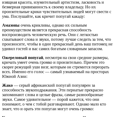
изящная красота, изумительный артистизм, ласковость и
безмерная привязанность к своему владельцу. Но их
пронзительные крики чувствительных людей могут свести с
ума. Послушайте, как кричит попугай какаду:
Амазоны
очень крикливы, однако их сильным
преимуществом является прекрасная способность
воспроизводить человеческую речь. Они с легкостью
схватывают слова и звуки, потому лучше следить за тем, что
произносите, чтобы в один прекрасный день ваш питомец не
удивил гостей и вас самих богатым словарным запасом.
Ожереловый попугай
, несмотря на свои средние размеры,
кричать умеет очень громко и пронзительно. Причем это
скорее режущий уши визг, которым он стремится переорать
всех. Именно его голос — самый узнаваемый на просторах
Южной Азии:
Жако
— серый африканский попугай популярен за
способность звукоподражания. Эти пернатые прекрасно
запоминают слова и целые фразы, самые разнообразные
звуки. Самое удивительное — порой кажется, что они
понимают, о чем с тобой разговаривают. Однако мало кто
знает, что и орать эти попугаи могут очень громко: