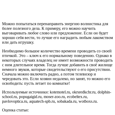
Можно попытаться перенаправить энергию волнистика для
более полезного дела. К примеру, его можно научить
выговаривать любое слово или предложение. Если он будет
хорошо себя вести, то лучше его наградить любым лакомством
или дать игрушку.
Необходимо большое количество времени проводить со своей
птичкой. Это – ключ к его нормальному поведению. Однако в
некоторых случаях владелец не имеет возможности проводить
с ним длительное время. Тогда лучше добавить в своё жилище
немного звуков, которые свидетельствуют о его присутствии.
Сначала можно включить радио, а потом телевизор и
чередовать это. Если хозяин недалеко, но занят, то можно его
освободить: пусть летает по комнатке!
Используемые источники: kotemotel.ru, okrsredkchr.ru, dolphin-
school.ru, popugaigid.ru, moser-zoo.ru, ecobeltex.ru,
pavlovoptica.ru, aquatech-spb.ru, sobakada.ru, wotboxs.ru.
Оценка статьи: