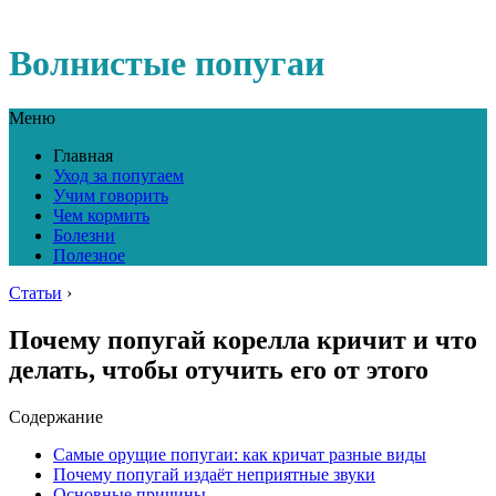
Волнистые попугаи
Меню
Главная
Уход за попугаем
Учим говорить
Чем кормить
Болезни
Полезное
Статьи
›
Почему попугай корелла кричит и что
делать, чтобы отучить его от этого
Содержание
Самые орущие попугаи: как кричат разные виды
Почему попугай издаёт неприятные звуки
Основные причины