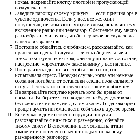
ночам, накрывайте клетку плотной и пропускающей
воздух тканью.
Заведите парочку своему крикуну — если причина ора в
чувстве одиночества. Если у вас, все же, один
попугайчик, не забывайте, уходя из дома, оставлять ему
включенное радио или телевизор. Обеспечьте ему много
разнообразных игрушек, чтобы пернатое не скучало до
вашего возвращения.
Постоянно общайтесь с любимцем, рассказывайте, как
прошел ваш день. Попугаи — очень общительные и
тонко чувствующие натуры, они ощутят ваше состояние,
настроение, «прочитают» даже мимику у вас на лице.
Постарайтесь сделать все, чтобы ваша птица не
испытывала стресс. Нередки случаи, когда эти нежные
создания погибали от остановки сердца из-за сильного
испуга. Пусть такого не случится с вашим любимцем.
Не запрещайте попугаю кричать хотя бы время от
времени. Выберите часы, когда это не будет доставлять
беспокойства ни вам, ни другим людям. Тогда вам будет
проще научить питомца вести себя тихо в другое время.
Если у вас в доме особенно орущий попугай,
разговаривайте с ним тихо и размеренно, обучайте
тихому свисту. В стремлении вас услышать, птица
замолчит и постепенно начнет подражать вашему
размеренному разговору.