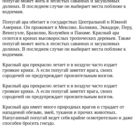
попугай может жить в лесистых саваннах и засушливых
долинах. В последнем случае он выбирает места поближе к
водоемам.
Попугай ара обитает в государствах Центральной и Южной
Америки. Он проживает в Мексике, Боливии, Эквадоре, Перу,
Венесуэле, Бразилии, Колумбии и Панаме. Красный ара
селится в кронах высокорослых тропических деревьев. Также
попугай может жить в лесистых саваннах и засушливых
долинах. В последнем случае он выбирает места поближе к
водоемам.
Красный ара прекрасно летает и в воздухе часто издает
громкие крики. А если попугай заметит врага, своих
сородичей он предупреждает пронзительным визгом.
Красный ара прекрасно летает и в воздухе часто издает
громкие крики. А если попугай заметит врага, своих
сородичей он предупреждает пронзительным визгом.
Красный ара имеет много природных врагов и страдает от
нападений обезьян, змей, туканов и прочих животных.
Напуганный попугай ведет себя крайне осмотрительно и даже
способен бросить гнездо.