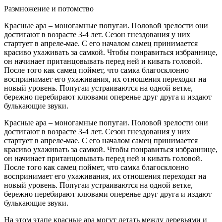
Размножение и потомство
Красные ара – моногамные попугаи. Половой зрелости они
достигают в возрасте 3-4 лет. Сезон гнездования у них
стартует в апреле-мае. С его началом самец принимается
красиво ухаживать за самкой. Чтобы понравиться избраннице,
он начинает пританцовывать перед ней и кивать головой.
После того как самец поймет, что самка благосклонно
воспринимает его ухаживания, их отношения переходят на
новый уровень. Попугаи устраиваются на одной ветке,
бережно перебирают клювами оперенье друг друга и издают
булькающие звуки.
Красные ара – моногамные попугаи. Половой зрелости они
достигают в возрасте 3-4 лет. Сезон гнездования у них
стартует в апреле-мае. С его началом самец принимается
красиво ухаживать за самкой. Чтобы понравиться избраннице,
он начинает пританцовывать перед ней и кивать головой.
После того как самец поймет, что самка благосклонно
воспринимает его ухаживания, их отношения переходят на
новый уровень. Попугаи устраиваются на одной ветке,
бережно перебирают клювами оперенье друг друга и издают
булькающие звуки.
На этом этапе красные ара могут летать между деревьями и