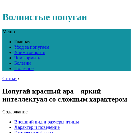
Волнистые попугаи
Меню
Главная
Уход за попугаем
Учим говорить
Чем кормить
Болезни
Полезное
Статьи
›
Попугай красный ара – яркий
интеллектуал со сложным характером
Содержание
Внешний вид и размеры птицы
Характер и поведение
Интересные факты