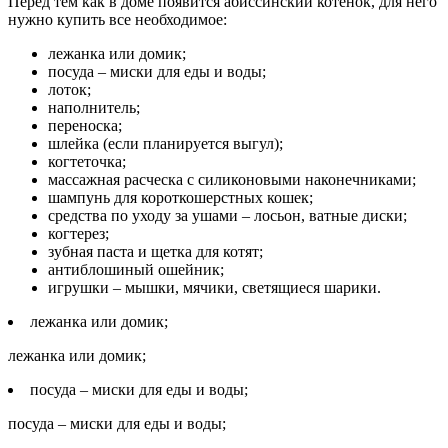
Перед тем как в доме появится абиссинский котенок, для него
нужно купить все необходимое:
лежанка или домик;
посуда – миски для еды и воды;
лоток;
наполнитель;
переноска;
шлейка (если планируется выгул);
когтеточка;
массажная расческа с силиконовыми наконечниками;
шампунь для короткошерстных кошек;
средства по уходу за ушами – лосьон, ватные диски;
когтерез;
зубная паста и щетка для котят;
антиблошиный ошейник;
игрушки – мышки, мячики, светящиеся шарики.
лежанка или домик;
лежанка или домик;
посуда – миски для еды и воды;
посуда – миски для еды и воды;