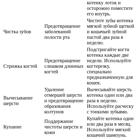
котенку лоток и
осторожно поместите
его внутрь.
Чистите зубы котенка
Предотвращение
мягкой зубной щеткой
Чистка зубов
заболеваний
и кошачьей зубной
полости рта
пастой два раза в
неделю.
Подстригайте когти
котенка каждые две
Предотвращение
недели. Используйте
Стрижка когтей
слишком длинных
когтерезку,
когтей
специально
предназначенную для
кошек.
Удаление
Вычесывайте шерсть
отмершей шерсти
котенка один или два
Вычесывание
и предотвращение
раза в неделю.
шерсти
образования
Используйте расческу
колтунов
с тонкими зубьями.
Купайте котенка один
Поддержание
или два раза в месяц.
Купание
чистоты шерсти и
Используйте мягкий
кожи
кошачий шампунь.