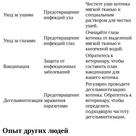
Чистите уши котенка
мягкой тканью и
Предотвращение
Уход за ушами
специальным
инфекций уха
раствором для чистки
ушей.
Очищайте глаза
Предотвращение
котенка от выделений
Уход за глазами
инфекций глаз
мягкой тканью и
кипяченой водой.
Обратитесь к
Защита от
ветеринару, чтобы
Вакцинация
инфекционных
составить план
заболеваний
вакцинации для
вашего котенка.
Регулярно проводите
дегельминтизацию
Предотвращение
котенка. Обратитесь к
Дегельминтизация
заражения
ветеринару, чтобы
паразитами
определить
подходящую частоту
дегельминтизации.
Опыт других людей