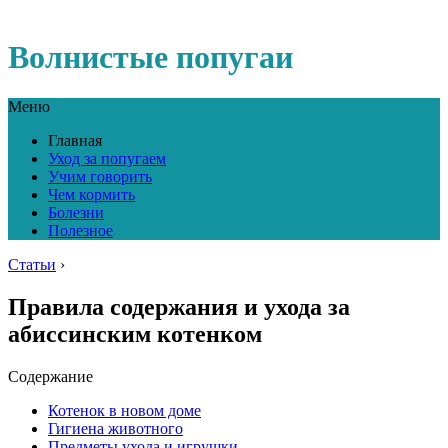
Волнистые попугаи
Меню
Главная
Уход за попугаем
Учим говорить
Чем кормить
Болезни
Полезное
Статьи
›
Правила содержания и ухода за
абиссинским котенком
Содержание
Котенок в новом доме
Гигиена животного
Предметы ухода и игрушки