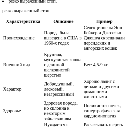
резко выраженный стоп.
резко выраженный стоп.
Характеристика
Описание
Пример
Селекционеры Энн
Порода была
Бейкер и Джозефин
Происхождение
выведена в США в
Джошуа скрещивали
1960-х годах
персидских и
ангорских кошек
Крупная,
мускулистая кошка
Внешний вид
с длинной
Вес: 4,5-9 кг
шелковистой
шерстью
Хорошо ладит с
Добродушный,
детьми и другими
Характер
ласковый,
домашними
неагрессивный
животными
Здоровая порода,
Поликистоз почек,
но склонна к
Здоровье
гипертрофическая
некоторым
кардиомиопатия
заболеваниям
Нуждается в
Расчесывать шерсть