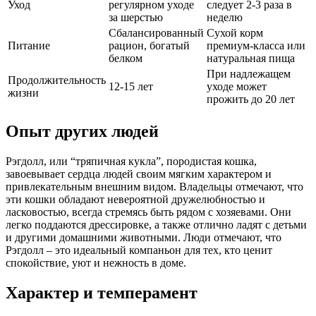
Уход
регулярном уходе
следует 2-3 раза в
за шерстью
неделю
Сбалансированный
Сухой корм
Питание
рацион, богатый
премиум-класса или
белком
натуральная пища
При надлежащем
Продолжительность
12-15 лет
уходе может
жизни
прожить до 20 лет
Опыт других людей
Рэгдолл, или “тряпичная кукла”, породистая кошка,
завоевывает сердца людей своим мягким характером и
привлекательным внешним видом. Владельцы отмечают, что
эти кошки обладают невероятной дружелюбностью и
ласковостью, всегда стремясь быть рядом с хозяевами. Они
легко поддаются дрессировке, а также отлично ладят с детьми
и другими домашними животными. Люди отмечают, что
Рэгдолл – это идеальный компаньон для тех, кто ценит
спокойствие, уют и нежность в доме.
Характер и темперамент