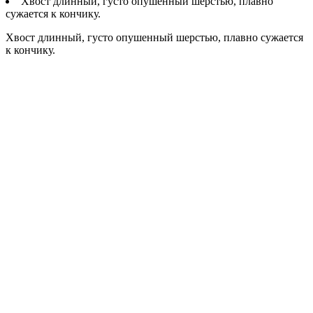
Хвост длинный, густо опушенный шерстью, плавно
сужается к кончику.
Хвост длинный, густо опушенный шерстью, плавно сужается
к кончику.