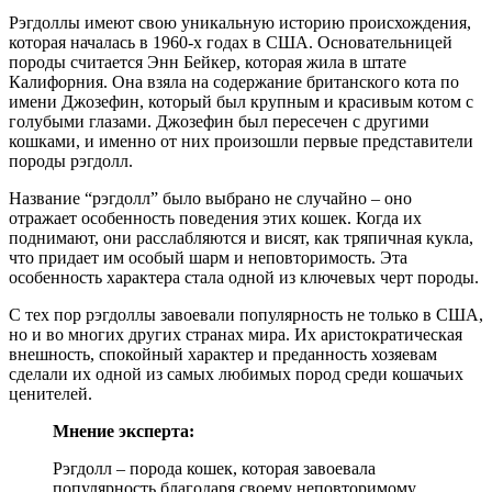
Рэгдоллы имеют свою уникальную историю происхождения,
которая началась в 1960-х годах в США. Основательницей
породы считается Энн Бейкер, которая жила в штате
Калифорния. Она взяла на содержание британского кота по
имени Джозефин, который был крупным и красивым котом с
голубыми глазами. Джозефин был пересечен с другими
кошками, и именно от них произошли первые представители
породы рэгдолл.
Название “рэгдолл” было выбрано не случайно – оно
отражает особенность поведения этих кошек. Когда их
поднимают, они расслабляются и висят, как тряпичная кукла,
что придает им особый шарм и неповторимость. Эта
особенность характера стала одной из ключевых черт породы.
С тех пор рэгдоллы завоевали популярность не только в США,
но и во многих других странах мира. Их аристократическая
внешность, спокойный характер и преданность хозяевам
сделали их одной из самых любимых пород среди кошачьих
ценителей.
Мнение эксперта:
Рэгдолл – порода кошек, которая завоевала
популярность благодаря своему неповторимому