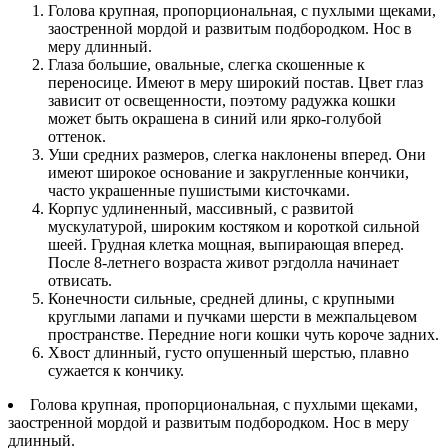
Голова крупная, пропорциональная, с пухлыми щеками,
заостренной мордой и развитым подбородком. Нос в
меру длинный.
Глаза большие, овальные, слегка скошенные к
переносице. Имеют в меру широкий постав. Цвет глаз
зависит от освещенности, поэтому радужка кошки
может быть окрашена в синий или ярко-голубой
оттенок.
Уши средних размеров, слегка наклонены вперед. Они
имеют широкое основание и закругленные кончики,
часто украшенные пушистыми кисточками.
Корпус удлиненный, массивный, с развитой
мускулатурой, широким костяком и короткой сильной
шеей. Грудная клетка мощная, выпирающая вперед.
После 8-летнего возраста живот рэгдолла начинает
отвисать.
Конечности сильные, средней длины, с крупными
круглыми лапами и пучками шерсти в межпальцевом
пространстве. Передние ноги кошки чуть короче задних.
Хвост длинный, густо опушенный шерстью, плавно
сужается к кончику.
Голова крупная, пропорциональная, с пухлыми щеками,
заостренной мордой и развитым подбородком. Нос в меру
длинный.