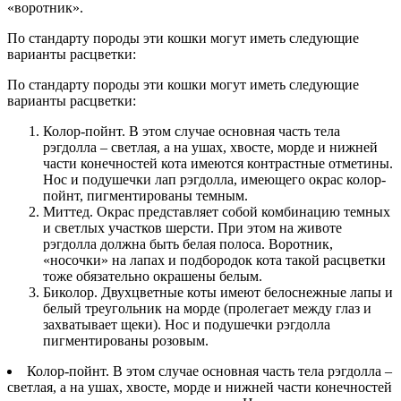
«воротник».
По стандарту породы эти кошки могут иметь следующие
варианты расцветки:
По стандарту породы эти кошки могут иметь следующие
варианты расцветки:
Колор-пойнт. В этом случае основная часть тела
рэгдолла – светлая, а на ушах, хвосте, морде и нижней
части конечностей кота имеются контрастные отметины.
Нос и подушечки лап рэгдолла, имеющего окрас колор-
пойнт, пигментированы темным.
Миттед. Окрас представляет собой комбинацию темных
и светлых участков шерсти. При этом на животе
рэгдолла должна быть белая полоса. Воротник,
«носочки» на лапах и подбородок кота такой расцветки
тоже обязательно окрашены белым.
Биколор. Двухцветные коты имеют белоснежные лапы и
белый треугольник на морде (пролегает между глаз и
захватывает щеки). Нос и подушечки рэгдолла
пигментированы розовым.
Колор-пойнт. В этом случае основная часть тела рэгдолла –
светлая, а на ушах, хвосте, морде и нижней части конечностей