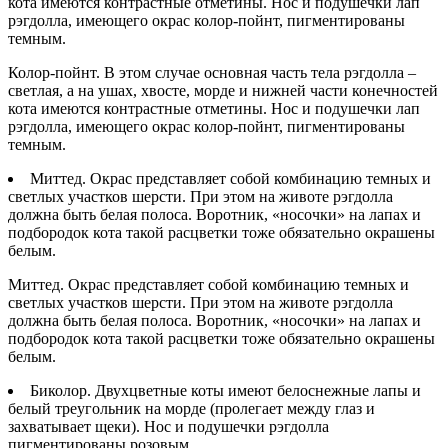
кота имеются контрастные отметины. Нос и подушечки лап
рэгдолла, имеющего окрас колор-пойнт, пигментированы
темным.
Колор-пойнт. В этом случае основная часть тела рэгдолла –
светлая, а на ушах, хвосте, морде и нижней части конечностей
кота имеются контрастные отметины. Нос и подушечки лап
рэгдолла, имеющего окрас колор-пойнт, пигментированы
темным.
Миттед. Окрас представляет собой комбинацию темных и
светлых участков шерсти. При этом на животе рэгдолла
должна быть белая полоса. Воротник, «носочки» на лапах и
подбородок кота такой расцветки тоже обязательно окрашены
белым.
Миттед. Окрас представляет собой комбинацию темных и
светлых участков шерсти. При этом на животе рэгдолла
должна быть белая полоса. Воротник, «носочки» на лапах и
подбородок кота такой расцветки тоже обязательно окрашены
белым.
Биколор. Двухцветные коты имеют белоснежные лапы и
белый треугольник на морде (пролегает между глаз и
захватывает щеки). Нос и подушечки рэгдолла
пигментированы розовым.