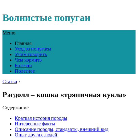
Волнистые попугаи
Меню
Главная
Уход за попугаем
Учим говорить
Чем кормить
Болезни
Полезное
Статьи
›
Рэгдолл – кошка «тряпичная кукла»
Содержание
Краткая история породы
Интересные факты
Описание породы, стандарты, внешний вид
Опыт других людей