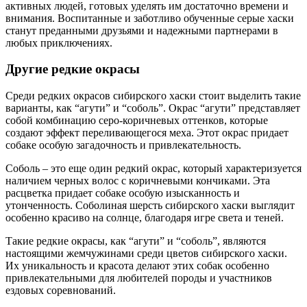
активных людей, готовых уделять им достаточно времени и
внимания. Воспитанные и заботливо обученные серые хаски
станут преданными друзьями и надежными партнерами в
любых приключениях.
Другие редкие окрасы
Среди редких окрасов сибирского хаски стоит выделить такие
варианты, как “агути” и “соболь”. Окрас “агути” представляет
собой комбинацию серо-коричневых оттенков, которые
создают эффект переливающегося меха. Этот окрас придает
собаке особую загадочность и привлекательность.
Соболь – это еще один редкий окрас, который характеризуется
наличием черных волос с коричневыми кончиками. Эта
расцветка придает собаке особую изысканность и
утонченность. Соболиная шерсть сибирского хаски выглядит
особенно красиво на солнце, благодаря игре света и теней.
Такие редкие окрасы, как “агути” и “соболь”, являются
настоящими жемчужинами среди цветов сибирского хаски.
Их уникальность и красота делают этих собак особенно
привлекательными для любителей породы и участников
ездовых соревнований.