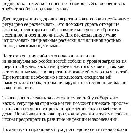
подшерстка и жесткого внешнего покрова. Эта особенность
требует особого подхода к уходу.
Для поддержания здоровья шерсти и кожи собаки необходимо
регулярно ее расчесывать. Это поможет убрать отмершие
волосы, предотвратить образование колтунов и сбросить
весеннюю и осеннюю линьку. Для расчесывания лучше
использовать специальные расчески для длинношерстных
пород с мягкими щетинами.
Частота купания сибирского хаски зависит от
индивидуальных особенностей собаки и уровня загрязнения
шерсти. Обычно хаски не требуют частого купания, так как
естественные масла в шерсти помогают ей оставаться чистой.
При купании необходимо использовать специальный
шампунь для собак, чтобы не нарушить естественный баланс
кожи и шерсти.
Также важно следить за состоянием когтей у сибирского
хаски. Регулярная стрижка когтей поможет избежать проблем
с ходьбой и уменьшит риск повреждения кожи и мебели в
доме. Не забывайте также про уход за ушами и зубами собаки,
чтобы предотвратить развитие инфекций и заболеваний.
Помните, что правильный уход за шерстью и гигиена собаки