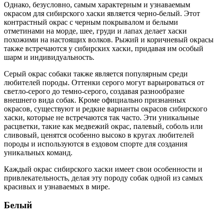
Однако, безусловно, самым характерным и узнаваемым
окрасом для сибирского хаски является черно-белый. Этот
контрастный окрас с черным покрывалом и белыми
отметинами на морде, шее, груди и лапах делает хаски
похожими на настоящих волков. Рыжий и коричневый окрасы
также встречаются у сибирских хаски, придавая им особый
шарм и индивидуальность.
Серый окрас собаки также является популярным среди
любителей породы. Оттенки серого могут варьироваться от
светло-серого до темно-серого, создавая разнообразие
внешнего вида собак. Кроме официально признанных
окрасов, существуют и редкие варианты окрасов сибирского
хаски, которые не встречаются так часто. Эти уникальные
расцветки, такие как медвежий окрас, палевый, соболь или
сливовый, ценятся особенно высоко в кругах любителей
породы и используются в ездовом спорте для создания
уникальных команд.
Каждый окрас сибирского хаски имеет свои особенности и
привлекательность, делая эту породу собак одной из самых
красивых и узнаваемых в мире.
Белый