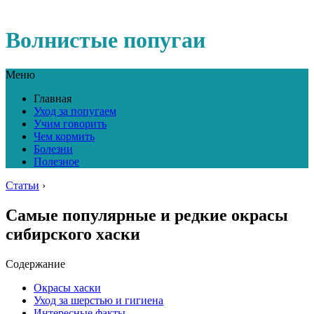
Волнистые попугаи
Меню
Главная
Уход за попугаем
Учим говорить
Чем кормить
Болезни
Полезное
Статьи
›
Самые популярные и редкие окрасы
сибирского хаски
Содержание
Окрасы хаски
Уход за шерстью и гигиена
Интересные факты