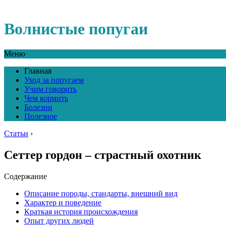
Волнистые попугаи
Меню
Главная
Уход за попугаем
Учим говорить
Чем кормить
Болезни
Полезное
Статьи
›
Сеттер гордон – страстный охотник
Содержание
Описание породы, стандарты, внешний вид
Характер и поведение
Краткая история происхождения
Опыт других людей