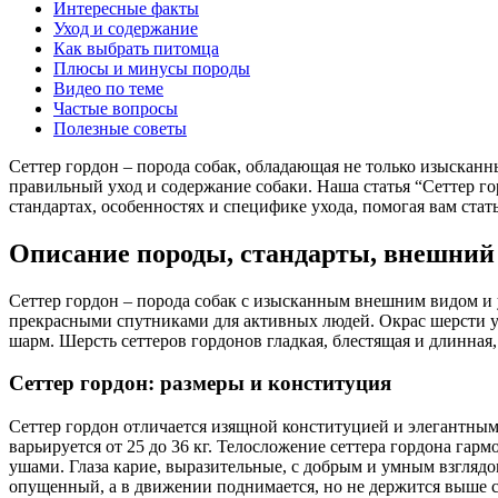
Интересные факты
Уход и содержание
Как выбрать питомца
Плюсы и минусы породы
Видео по теме
Частые вопросы
Полезные советы
Сеттер гордон – порода собак, обладающая не только изыска
правильный уход и содержание собаки. Наша статья “Сеттер го
стандартах, особенностях и специфике ухода, помогая вам ста
Описание породы, стандарты, внешний
Сеттер гордон – порода собак с изысканным внешним видом и у
прекрасными спутниками для активных людей. Окрас шерсти у 
шарм. Шерсть сеттеров гордонов гладкая, блестящая и длинная,
Сеттер гордон: размеры и конституция
Сеттер гордон отличается изящной конституцией и элегантными
варьируется от 25 до 36 кг. Телосложение сеттера гордона га
ушами. Глаза карие, выразительные, с добрым и умным взгляд
опущенный, а в движении поднимается, но не держится выше с