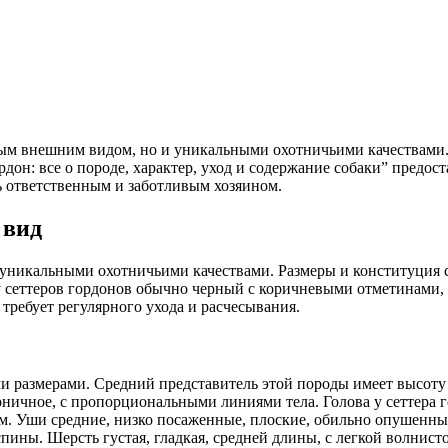
нным внешним видом, но и уникальными охотничьими качествами
рдон: все о породе, характер, уход и содержание собаки” предо
ть ответственным и заботливым хозяином.
 вид
никальными охотничьими качествами. Размеры и конституция сет
сеттеров гордонов обычно черный с коричневыми отметинами, ч
 требует регулярного ухода и расчесывания.
 размерами. Средний представитель этой породы имеет высоту в 
рмоничное, с пропорциональными линиями тела. Голова у сеттер
ом. Уши средние, низко посаженные, плоские, обильно опушенны
пины. Шерсть густая, гладкая, средней длины, с легкой волнис