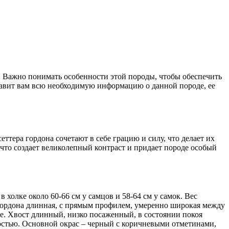
. Важно понимать особенности этой породы, чтобы обеспечить
ставит вам всю необходимую информацию о данной породе, ее
тера гордона сочетают в себе грацию и силу, что делает их
то создает великолепный контраст и придает породе особый
холке около 60-66 см у самцов и 58-64 см у самок. Вес
а гордона длинная, с прямым профилем, умеренно широкая между
е. Хвост длинный, низко посаженный, в состоянии покоя
тостью. Основной окрас – черный с коричневыми отметинами,