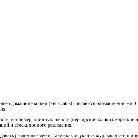
 только домашние кошки (Felis catus) считаются одомашненными
ия.
ть, например, длинную шерсть (персидские кошки), короткие н
аций и селекционного разведения.
вать различные звуки, такие как мяуканье, мурлыканье и шипе