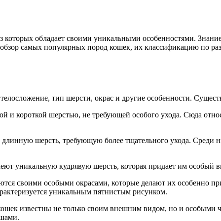
из которых обладает своими уникальными особенностями. Знани
т обзор самых популярных пород кошек, их классификацию по р
елосложение, тип шерсти, окрас и другие особенности. Сущест
ой и короткой шерстью, не требующей особого ухода. Сюда отно
длинную шерсть, требующую более тщательного ухода. Среди 
меют уникальную кудрявую шерсть, которая придает им особый 
тся своими особыми окрасами, которые делают их особенно при
арактеризуется уникальным пятнистым рисунком.
кошек известны не только своим внешним видом, но и особыми 
ушами.