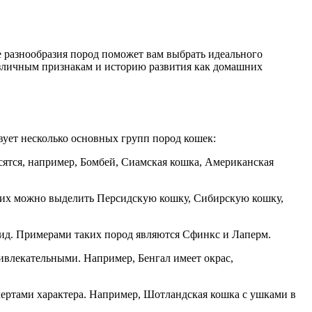
е разнообразия пород поможет вам выбрать идеального
азличным признакам и историю развития как домашних
вует несколько основных групп пород кошек:
сятся, например, Бомбей, Сиамская кошка, Американская
них можно выделить Персидскую кошку, Сибирскую кошку,
вид. Примерами таких пород являются Сфинкс и Лаперм.
влекательными. Например, Бенгал имеет окрас,
чертами характера. Например, Шотландская кошка с ушками в