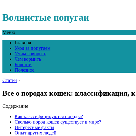
Волнистые попугаи
Меню
Главная
Уход за попугаем
Учим говорить
Чем кормить
Болезни
Полезное
Статьи
›
Все о породах кошек: классификация, 
Содержание
Как классифицируются породы?
Сколько пород кошек существует в мире?
Интересные факты
Опыт других людей