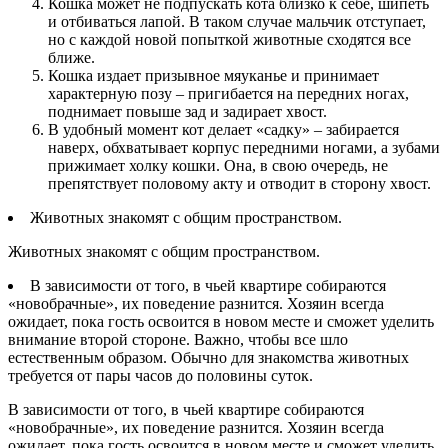
Кошка может не подпускать кота близко к себе, шипеть
и отбиваться лапой. В таком случае мальчик отступает,
но с каждой новой попыткой животные сходятся все
ближе.
Кошка издает призывное мяуканье и принимает
характерную позу – пригибается на передних ногах,
поднимает повыше зад и задирает хвост.
В удобный момент кот делает «садку» – забирается
наверх, обхватывает корпус передними ногами, а зубами
прижимает холку кошки. Она, в свою очередь, не
препятствует половому акту и отводит в сторону хвост.
Животных знакомят с общим пространством.
Животных знакомят с общим пространством.
В зависимости от того, в чьей квартире собираются
«новобрачные», их поведение разнится. Хозяин всегда
ожидает, пока гость освоится в новом месте и сможет уделить
внимание второй стороне. Важно, чтобы все шло
естественным образом. Обычно для знакомства животных
требуется от пары часов до половины суток.
В зависимости от того, в чьей квартире собираются
«новобрачные», их поведение разнится. Хозяин всегда
ожидает, пока гость освоится в новом месте и сможет уделить