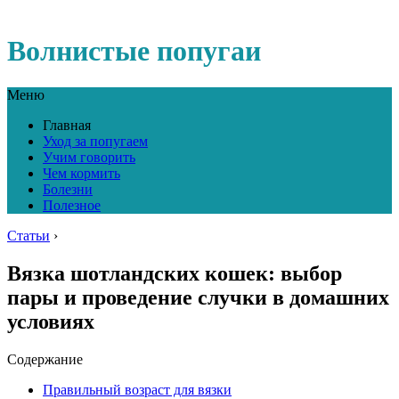
Волнистые попугаи
Меню
Главная
Уход за попугаем
Учим говорить
Чем кормить
Болезни
Полезное
Статьи
›
Вязка шотландских кошек: выбор
пары и проведение случки в домашних
условиях
Содержание
Правильный возраст для вязки