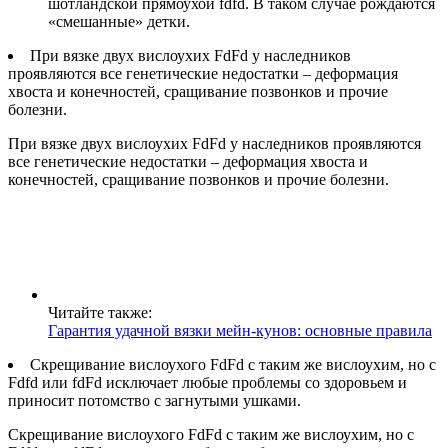
шотландской прямоухой fdfd. В таком случае рождаются
«смешанные» детки.
При вязке двух вислоухих FdFd у наследников
проявляются все генетические недостатки – деформация
хвоста и конечностей, сращивание позвонков и прочие
болезни.
При вязке двух вислоухих FdFd у наследников проявляются
все генетические недостатки – деформация хвоста и
конечностей, сращивание позвонков и прочие болезни.
Читайте также:
Гарантия удачной вязки мейн-кунов: основные правила
Скрещивание вислоухого FdFd с таким же вислоухим, но с
Fdfd или fdFd исключает любые проблемы со здоровьем и
приносит потомство с загнутыми ушками.
Скрещивание вислоухого FdFd с таким же вислоухим, но с