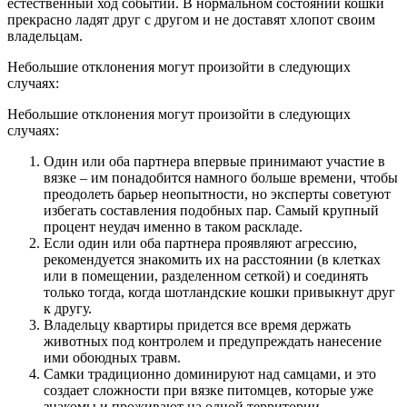
естественный ход событий. В нормальном состоянии кошки
прекрасно ладят друг с другом и не доставят хлопот своим
владельцам.
Небольшие отклонения могут произойти в следующих
случаях:
Небольшие отклонения могут произойти в следующих
случаях:
Один или оба партнера впервые принимают участие в
вязке – им понадобится намного больше времени, чтобы
преодолеть барьер неопытности, но эксперты советуют
избегать составления подобных пар. Самый крупный
процент неудач именно в таком раскладе.
Если один или оба партнера проявляют агрессию,
рекомендуется знакомить их на расстоянии (в клетках
или в помещении, разделенном сеткой) и соединять
только тогда, когда шотландские кошки привыкнут друг
к другу.
Владельцу квартиры придется все время держать
животных под контролем и предупреждать нанесение
ими обоюдных травм.
Самки традиционно доминируют над самцами, и это
создает сложности при вязке питомцев, которые уже
знакомы и проживают на одной территории.