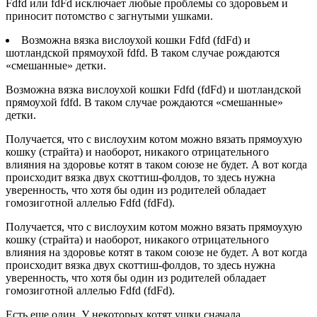
Fdfd или fdFd исключает любые проблемы со здоровьем и
приносит потомство с загнутыми ушками.
Возможна вязка вислоухой кошки Fdfd (fdFd) и
шотландской прямоухой fdfd. В таком случае рождаются
«смешанные» детки.
Возможна вязка вислоухой кошки Fdfd (fdFd) и шотландской
прямоухой fdfd. В таком случае рождаются «смешанные»
детки.
Получается, что с вислоухим котом можно вязать прямоухую
кошку (страйта) и наоборот, никакого отрицательного
влияния на здоровье котят в таком союзе не будет. А вот когда
происходит вязка двух скоттиш-фолдов, то здесь нужна
уверенность, что хотя бы один из родителей обладает
гомозиготной аллелью Fdfd (fdFd).
Получается, что с вислоухим котом можно вязать прямоухую
кошку (страйта) и наоборот, никакого отрицательного
влияния на здоровье котят в таком союзе не будет. А вот когда
происходит вязка двух скоттиш-фолдов, то здесь нужна
уверенность, что хотя бы один из родителей обладает
гомозиготной аллелью Fdfd (fdFd).
Есть еще один. У некоторых котят ушки сначала