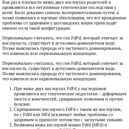
Как раз в плоскости вязки двух вислоухих родителей и
проявляются все негативные генетические последствия у
котят. Было доказано сначала экспериментальным путем, а
позже появились и научные обоснования, что все врожденные
проблемы со здоровьем у шотландских кошек происходят
именно из-за такой конфигурации.
Первоначально считалось, что ген FdFd, который отвечает за
вислоухость, существует в аутосомно-доминантном виде.
Позже выяснилась природа его частичного доминирования,
что изменило всю первоначальную концепцию.
Первоначально считалось, что ген FdFd, который отвечает за
вислоухость, существует в аутосомно-доминантном виде.
Позже выяснилась природа его частичного доминирования,
что изменило всю первоначальную концепцию.
При вязке двух вислоухих FdFd у наследников
проявляются все генетические недостатки – деформация
хвоста и конечностей, сращивание позвонков и прочие
болезни.
Скрещивание вислоухого FdFd с таким же вислоухим,
но с Fdfd или fdFd исключает любые проблемы со
здоровьем и приносит потомство с загнутыми ушками.
Возможна вязка вислоухой кошки Fdfd (fdFd) и