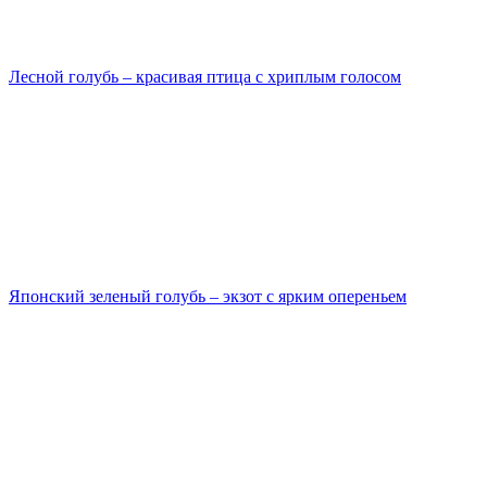
Лесной голубь – красивая птица с хриплым голосом
Японский зеленый голубь – экзот с ярким опереньем