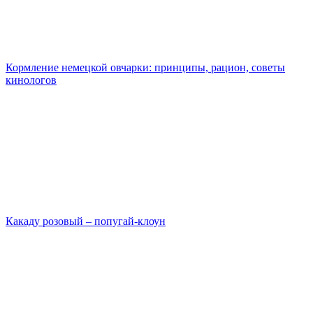
Кормление немецкой овчарки: принципы, рацион, советы
кинологов
Какаду розовый – попугай-клоун