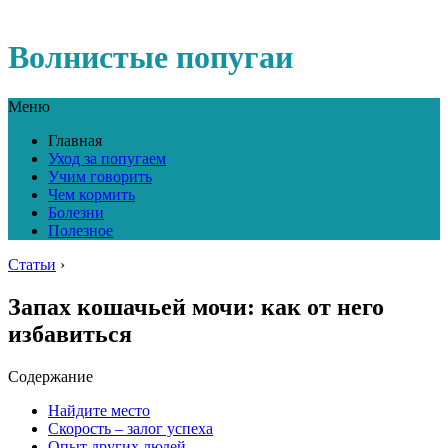
Волнистые попугаи
Меню
Главная
Уход за попугаем
Учим говорить
Чем кормить
Болезни
Полезное
Статьи
›
Запах кошачьей мочи: как от него
избавиться
Содержание
Найдите место
Скорость – залог успеха
Опыт других людей