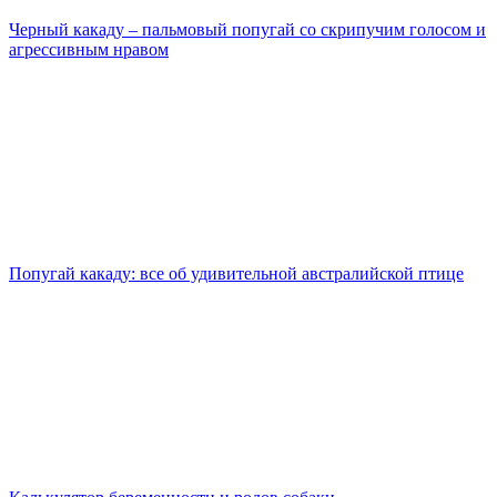
Черный какаду – пальмовый попугай со скрипучим голосом и
агрессивным нравом
Попугай какаду: все об удивительной австралийской птице