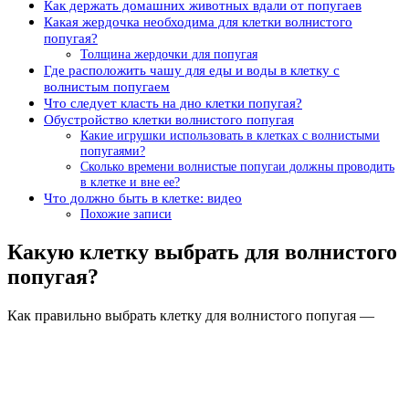
Как держать домашних животных вдали от попугаев
Какая жердочка необходима для клетки волнистого
попугая?
Толщина жердочки для попугая
Где расположить чашу для еды и воды в клетку с
волнистым попугаем
Что следует класть на дно клетки попугая?
Обустройство клетки волнистого попугая
Какие игрушки использовать в клетках с волнистыми
попугаями?
Сколько времени волнистые попугаи должны проводить
в клетке и вне ее?
Что должно быть в клетке: видео
Похожие записи
Какую клетку выбрать для волнистого
попугая?
Как правильно выбрать клетку для волнистого попугая —