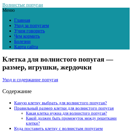
Волнистые попугаи
Меню
Главная
Уход за попугаем
Учим говорить
Чем кормить
Болезни
Карта сайта
Клетка для волнистого попугая —
размер, игрушки, жердочки
Уход и содержание попугая
Содержание
Какую клетку выбрать для волнистого попугая?
Правильный размер клетки для волнистого попугая
Какая клетка нужна для волнистого попугая?
Какой должен быть промежуток между решетками
клетки?
Куда поставить клетку с волнистым попугаем