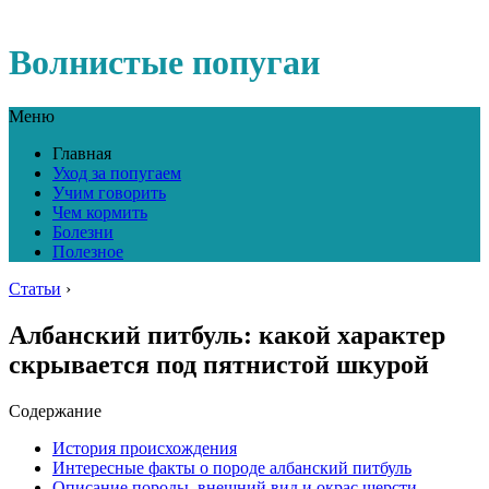
Волнистые попугаи
Меню
Главная
Уход за попугаем
Учим говорить
Чем кормить
Болезни
Полезное
Статьи
›
Албанский питбуль: какой характер
скрывается под пятнистой шкурой
Содержание
История происхождения
Интересные факты о породе албанский питбуль
Описание породы, внешний вид и окрас шерсти