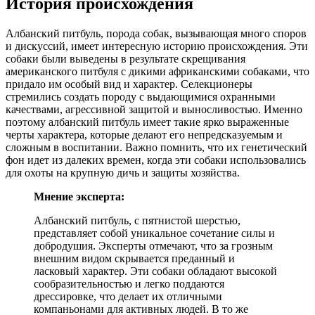
История происхождения
Албанский питбуль, порода собак, вызывающая много споров
и дискуссий, имеет интересную историю происхождения. Эти
собаки были выведены в результате скрещивания
американского питбуля с дикими африканскими собаками, что
придало им особый вид и характер. Селекционеры
стремились создать породу с выдающимися охранными
качествами, агрессивной защитой и выносливостью. Именно
поэтому албанский питбуль имеет такие ярко выраженные
черты характера, которые делают его непредсказуемым и
сложным в воспитании. Важно помнить, что их генетический
фон идет из далеких времен, когда эти собаки использовались
для охоты на крупную дичь и защиты хозяйства.
Мнение эксперта:
Албанский питбуль, с пятнистой шерстью,
представляет собой уникальное сочетание силы и
добродушия. Эксперты отмечают, что за грозным
внешним видом скрывается преданный и
ласковый характер. Эти собаки обладают высокой
сообразительностью и легко поддаются
дрессировке, что делает их отличными
компаньонами для активных людей. В то же