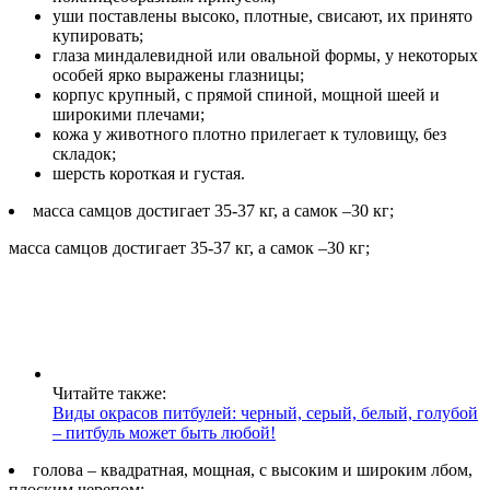
уши поставлены высоко, плотные, свисают, их принято
купировать;
глаза миндалевидной или овальной формы, у некоторых
особей ярко выражены глазницы;
корпус крупный, с прямой спиной, мощной шеей и
широкими плечами;
кожа у животного плотно прилегает к туловищу, без
складок;
шерсть короткая и густая.
масса самцов достигает 35-37 кг, а самок –30 кг;
масса самцов достигает 35-37 кг, а самок –30 кг;
Читайте также:
Виды окрасов питбулей: черный, серый, белый, голубой
– питбуль может быть любой!
голова – квадратная, мощная, с высоким и широким лбом,
плоским черепом;