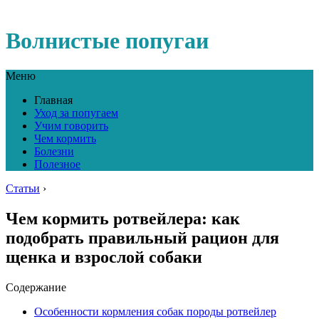
Волнистые попугаи
Меню
Главная
Уход за попугаем
Учим говорить
Чем кормить
Болезни
Полезное
Статьи
›
Чем кормить ротвейлера: как
подобрать правильный рацион для
щенка и взрослой собаки
Содержание
Особенности кормления собак породы ротвейлер