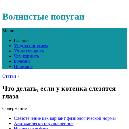
Волнистые попугаи
Меню
Главная
Уход за попугаем
Учим говорить
Чем кормить
Болезни
Полезное
Статьи
›
Что делать, если у котенка слезятся
глаза
Содержание
Слезотечение как вариант физиологической нормы
Анатомически обусловленное
Интересные факты