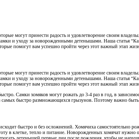
орые могут принести радость и удовлетворение своим владельц
амки и уходу за новорожденными детенышами. Наша статья “Как 
торые помогут вам успешно пройти через этот важный этап жиз
орые могут принести радость и удовлетворение своим владельц
амки и уходу за новорожденными детенышами. Наша статья “Как 
торые помогут вам успешно пройти через этот важный этап жиз
стро. Самки хомяков могут рожать до 3-4 раз в год, в зависим
 из самых быстро размножающихся грызунов. Поэтому важно быть
сходит быстро и без осложнений. Хомячиха самостоятельно рожае
у в клетке, тепло и питание. Новорожденных хомячат нужно ост
 трогать детенышей первые дни после рождения, чтобы не наруш