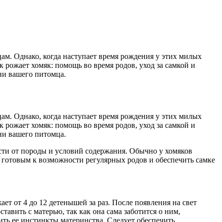
ам. Однако, когда наступает время рождения у этих милых
рожает хомяк: помощь во время родов, уход за самкой и
ни вашего питомца.
ам. Однако, когда наступает время рождения у этих милых
рожает хомяк: помощь во время родов, уход за самкой и
ни вашего питомца.
ости от породы и условий содержания. Обычно у хомяков
 готовым к возможности регулярных родов и обеспечить самке
т от 4 до 12 детенышей за раз. После появления на свет
авить с матерью, так как она сама заботится о ним,
ить ее инстинкты материнства. Следует обеспечить