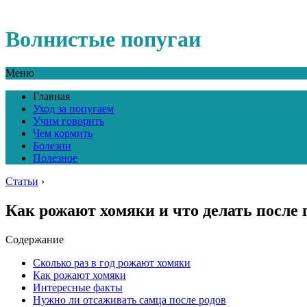
Волнистые попугаи
Меню
Главная
Уход за попугаем
Учим говорить
Чем кормить
Болезни
Полезное
Статьи
›
Как рожают хомяки и что делать после
Содержание
Сколько раз в год рожают хомяки
Как рожают хомяки
Интересные факты
Нужно ли отсаживать самца после родов