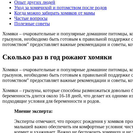
Опыт других людей
Уход за хомячихой и потомством после родов
Когда можно забирать хомяков от мамы
Частые вопросы
Полезные советы
Хомяки – очаровательные и популярные домашние питомцы, кот
грызунов, необходимо быть готовым к правильной поддержке с
потомством” предоставляет важные рекомендации и советы, ко
Сколько раз в год рожают хомяки
Хомяки – очаровательные и популярные домашние питомцы, кот
грызунов, необходимо быть готовым к правильной поддержке с
потомством” предоставляет важные рекомендации и советы, ко
Хомяки – грызуны, которые способны размножаться довольно бы
беременность длится около 16-18 дней, что делает их одними
подходящие условия для беременности и родов.
Мнение эксперта:
Эксперты отмечают, что процесс рождения у хомяков прои
малышей важно обеспечить им комфортные условия: чистот
кормит и ухаживает. Важно не беспокоить хомячиху и не