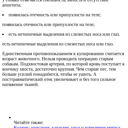
аппетита;
появилась отечность или припухлости на теле;
появилась отечность или припухлости на теле;
есть нетипичные выделения из слизистых носа или глаз.
есть нетипичные выделения из слизистых носа или глаз.
Единственным противопоказанием к купированию считается
возраст животного. Нельзя проводить операцию старым
собакам. Подхвостовая артерия, по которой кровь поступает к
кончику хвоста, достаточно крупная. Чем старше пес, тем
больше усилий понадобится, чтобы ее ушить. А
посттравматический отек увеличивает и без того сильное
натяжение тканей.
Читайте также:
Коджек: описание, характер, уход и кормление метиса