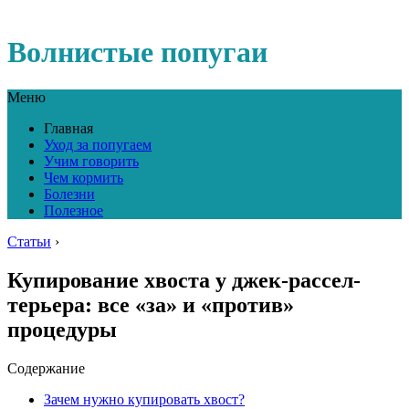
Волнистые попугаи
Меню
Главная
Уход за попугаем
Учим говорить
Чем кормить
Болезни
Полезное
Статьи
›
Купирование хвоста у джек-рассел-
терьера: все «за» и «против»
процедуры
Содержание
Зачем нужно купировать хвост?