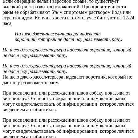
Если операцию делали взрослой собаке, то существует
высокий риск развития осложнений. При кровоточивости
раны ее обрабатывают 5%-м спиртовым раствором йода или
стрептоцидом. Кончик хвоста в этом случае бинтуют на 12-24
часа.
На шею джек-рассел-терьера надевают
воротник, который не даст псу разлизывать рану.
На шею джек-рассел-терьера надевают воротник, который
не даст псу разлизывать рану.
На шею джек-рассел-терьера надевают воротник, который
не даст псу разлизывать рану.
На шею джек-рассел-терьера надевают воротник, который не
даст псу разлизывать рану.
При воспалении или расхождении швов собаку показывают
ветеринару. Отечность, покраснение или намокание раны
могут свидетельствовать об инфицировании, которое лечится
введением антибиотиков.
При воспалении или расхождении швов собаку показывают
ветеринару. Отечность, покраснение или намокание раны
могут свидетельствовать об инфицировании, которое лечится
введением антибиотиков.