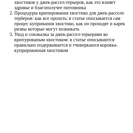
хвостиков у джек-рассел-терьеров, как это влияет
здровье и благополучее питомника
Процедуры крипирования хвостико для джек-рассело
терберов: как все прохоть: в статье описывается сам
процес купривания хвостико, как он проходят и карек
ризвы которые могут возникать
Уход и союжалка за джек-рассел-терьерами ко
врипурованым хвостиком: в статье описываются
правильно подерживается и тчиверкаюся коровка-
купрированная хвостиком