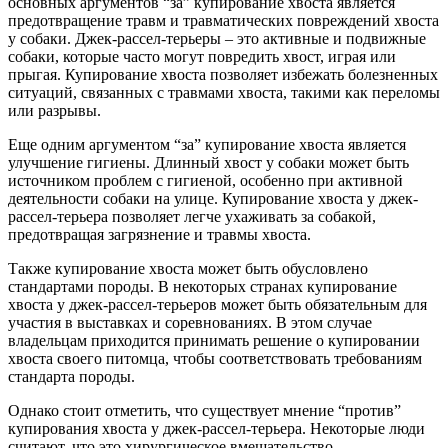
основных аргументов “за” купирование хвоста является
предотвращение травм и травматических повреждений хвоста
у собаки. Джек-рассел-терьеры – это активные и подвижные
собаки, которые часто могут повредить хвост, играя или
прыгая. Купирование хвоста позволяет избежать болезненных
ситуаций, связанных с травмами хвоста, такими как переломы
или разрывы.
Еще одним аргументом “за” купирование хвоста является
улучшение гигиены. Длинный хвост у собаки может быть
источником проблем с гигиеной, особенно при активной
деятельности собаки на улице. Купирование хвоста у джек-
рассел-терьера позволяет легче ухаживать за собакой,
предотвращая загрязнение и травмы хвоста.
Также купирование хвоста может быть обусловлено
стандартами породы. В некоторых странах купирование
хвоста у джек-рассел-терьеров может быть обязательным для
участия в выставках и соревнованиях. В этом случае
владельцам приходится принимать решение о купировании
хвоста своего питомца, чтобы соответствовать требованиям
стандарта породы.
Однако стоит отметить, что существует мнение “против”
купирования хвоста у джек-рассел-терьера. Некоторые люди
считают, что это хирургическое вмешательство