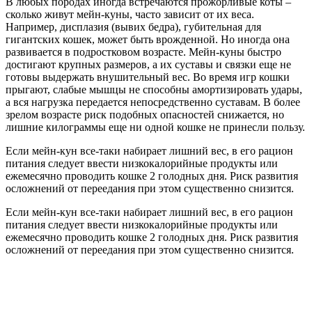
В любых породах иногда встречаются прожорливые коты –
сколько живут мейн-куны, часто зависит от их веса.
Например, дисплазия (вывих бедра), губительная для
гигантских кошек, может быть врожденной. Но иногда она
развивается в подростковом возрасте. Мейн-куны быстро
достигают крупных размеров, а их суставы и связки еще не
готовы выдержать внушительный вес. Во время игр кошки
прыгают, слабые мышцы не способны амортизировать удары,
а вся нагрузка передается непосредственно суставам. В более
зрелом возрасте риск подобных опасностей снижается, но
лишние килограммы еще ни одной кошке не принесли пользу.
Если мейн-кун все-таки набирает лишний вес, в его рацион
питания следует ввести низкокалорийные продукты или
ежемесячно проводить кошке 2 голодных дня. Риск развития
осложнений от переедания при этом существенно снизится.
Если мейн-кун все-таки набирает лишний вес, в его рацион
питания следует ввести низкокалорийные продукты или
ежемесячно проводить кошке 2 голодных дня. Риск развития
осложнений от переедания при этом существенно снизится.