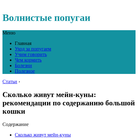
Волнистые попугаи
Меню
Главная
Уход за попугаем
Учим говорить
Чем кормить
Болезни
Полезное
Статьи
›
Сколько живут мейн-куны:
рекомендации по содержанию большой
кошки
Содержание
Сколько живут мейн-куны