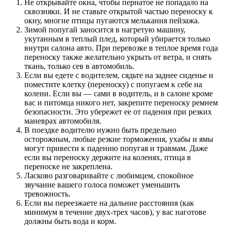
Не открывайте окна, чтобы пернатое не попадало на
сквозняки. И не ставьте открытой частью переноску к
окну, многие птицы пугаются мелькания пейзажа.
Зимой попугай заносится в нагретую машину,
укутанным в теплый плед, который убирается только
внутри салона авто. При перевозке в теплое время года
переноску также желательно укрыть от ветра, и снять
ткань, только сев в автомобиль.
Если вы едете с водителем, сядьте на заднее сиденье и
поместите клетку (переноску) с попугаем к себе на
колени. Если вы — сами в водитель, и в салоне кроме
вас и питомца никого нет, закрепите переноску ремнем
безопасности. Это убережет ее от падения при резких
маневрах автомобиля.
В поездке водителю нужно быть предельно
осторожным, любые резкие торможения, ухабы и ямы
могут привести к падению попугая и травмам. Даже
если вы переноску держите на коленях, птица в
переноске не закреплена.
Ласково разговаривайте с любимцем, спокойное
звучание вашего голоса поможет уменьшить
тревожность.
Если вы переезжаете на дальние расстояния (как
минимум в течение двух-трех часов), у вас наготове
должны быть вода и корм.